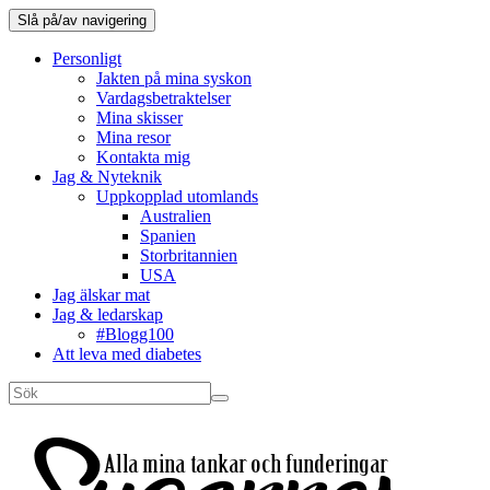
Slå på/av navigering
Personligt
Jakten på mina syskon
Vardagsbetraktelser
Mina skisser
Mina resor
Kontakta mig
Jag & Nyteknik
Uppkopplad utomlands
Australien
Spanien
Storbritannien
USA
Jag älskar mat
Jag & ledarskap
#Blogg100
Att leva med diabetes