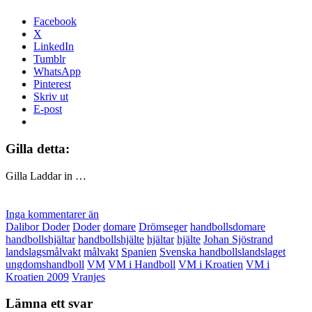
Facebook
X
LinkedIn
Tumblr
WhatsApp
Pinterest
Skriv ut
E-post
Gilla detta:
Gilla
Laddar in …
Inga kommentarer än
Dalibor Doder
Doder
domare
Drömseger
handbollsdomare
handbollshjältar
handbollshjälte
hjältar
hjälte
Johan Sjöstrand
landslagsmålvakt
målvakt
Spanien
Svenska handbollslandslaget
ungdomshandboll
VM
VM i Handboll
VM i Kroatien
VM i
Kroatien 2009
Vranjes
Lämna ett svar