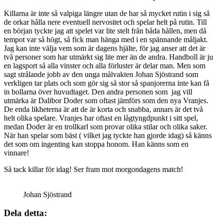
Killarna är inte så valpiga längre utan de har så mycket rutin i sig så
de orkar hålla nere eventuell nervositet och spelar helt på rutin. Till
en början tyckte jag att spelet var lite stelt från båda hållen, men då
tempot var så högt, så fick man hänga med i en spännande måljakt.
Jag kan inte välja vem som är dagens hjälte, för jag anser att det är
två personer som har utmärkt sig lite mer än de andra. Handboll är ju
en lagsport så alla vinster och alla förluster är delar man. Men som
sagt strålande jobb av den unga målvakten Johan Sjöstrand som
verkligen tar plats och som gör sig så stor så spanjorerna inte kan få
in bollarna över huvudtaget. Den andra personen som jag vill
utmärka är Dalibor Doder som oftast jämförs som den nya Vranjes.
De enda likheterna är att de är korta och snabba, annars är det två
helt olika spelare. Vranjes har oftast en lågtyngdpunkt i sitt spel,
medan Doder är en trollkarl som provar olika stilar och olika saker.
När han spelar som bäst ( vilket jag tyckte han gjorde idag) så känns
det som om ingenting kan stoppa honom. Han känns som en
vinnare!
Så tack killar för idag! Ser fram mot morgondagens match!
Johan Sjöstrand
Dela detta: