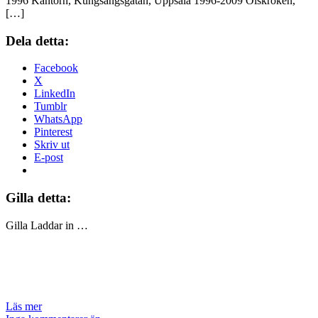
1996 Kantorn, Kungsängsgatan, Uppsala 1996-2009 Olskroken,
[…]
Dela detta:
Facebook
X
LinkedIn
Tumblr
WhatsApp
Pinterest
Skriv ut
E-post
Gilla detta:
Gilla
Laddar in …
Läs mer