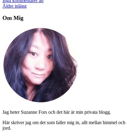
Inga kommentarer än
Inläggsnavigering
Äldre inlägg
Om Mig
Jag heter Suzanne Fors och det här är min privata blogg.
Här skriver jag om det som faller mig in, allt mellan himmel och
jord.