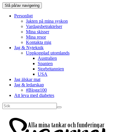
Slå på/av navigering
Personligt
Jakten på mina syskon
Vardagsbetraktelser
Mina skisser
Mina resor
Kontakta mig
Jag & Nyteknik
Uppkopplad utomlands
Australien
Spanien
Storbritannien
USA
Jag älskar mat
Jag & ledarskap
#Blogg100
Att leva med diabetes