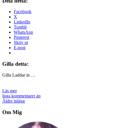
Dela detta:
Facebook
X
LinkedIn
Tumblr
WhatsApp
Pinterest
Skriv ut
E-post
Gilla detta:
Gilla
Laddar in …
Läs mer
Inga kommentarer än
Inläggsnavigering
Äldre inlägg
Om Mig