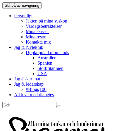
Slå på/av navigering
Personligt
Jakten på mina syskon
Vardagsbetraktelser
Mina skisser
Mina resor
Kontakta mig
Jag & Nyteknik
Uppkopplad utomlands
Australien
Spanien
Storbritannien
USA
Jag älskar mat
Jag & ledarskap
#Blogg100
Att leva med diabetes