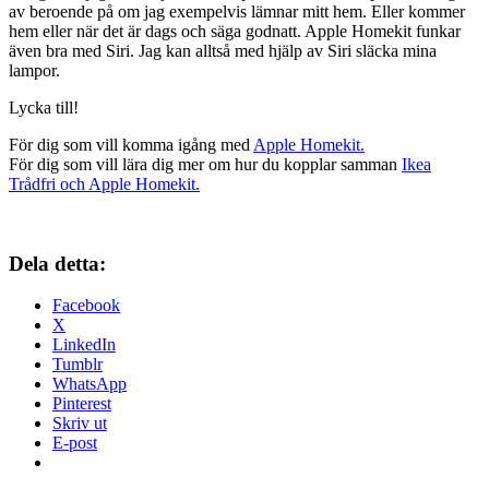
av beroende på om jag exempelvis lämnar mitt hem. Eller kommer
hem eller när det är dags och säga godnatt. Apple Homekit funkar
även bra med Siri. Jag kan alltså med hjälp av Siri släcka mina
lampor.
Lycka till!
För dig som vill komma igång med
Apple Homekit.
För dig som vill lära dig mer om hur du kopplar samman
Ikea
Trådfri och Apple Homekit.
Dela detta:
Facebook
X
LinkedIn
Tumblr
WhatsApp
Pinterest
Skriv ut
E-post