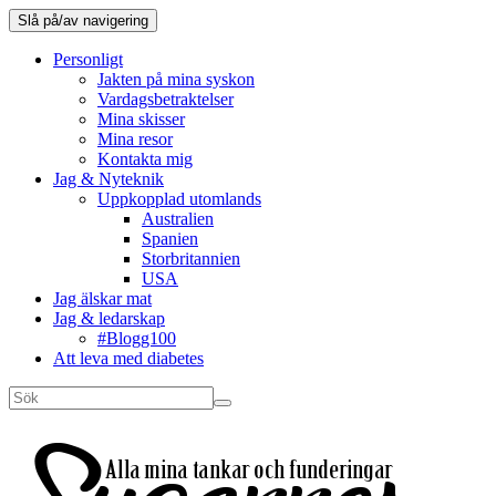
Slå på/av navigering
Personligt
Jakten på mina syskon
Vardagsbetraktelser
Mina skisser
Mina resor
Kontakta mig
Jag & Nyteknik
Uppkopplad utomlands
Australien
Spanien
Storbritannien
USA
Jag älskar mat
Jag & ledarskap
#Blogg100
Att leva med diabetes