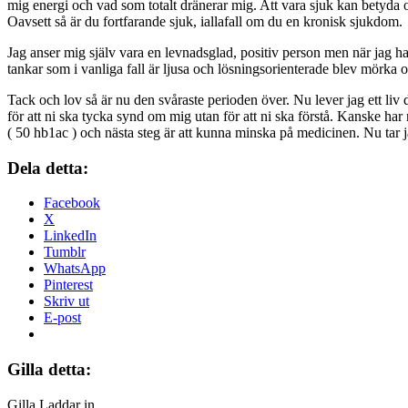
mig energi och vad som totalt dränerar mig. Att vara sjuk kan betyda 
Oavsett så är du fortfarande sjuk, iallafall om du en kronisk sjukdom.
Jag anser mig själv vara en levnadsglad, positiv person men när jag h
tankar som i vanliga fall är ljusa och lösningsorienterade blev mörka 
Tack och lov så är nu den svåraste perioden över. Nu lever jag ett liv 
för att ni ska tycka synd om mig utan för att ni ska förstå. Kanske h
( 50 hb1ac ) och nästa steg är att kunna minska på medicinen. Nu tar ja
Dela detta:
Facebook
X
LinkedIn
Tumblr
WhatsApp
Pinterest
Skriv ut
E-post
Gilla detta:
Gilla
Laddar in …