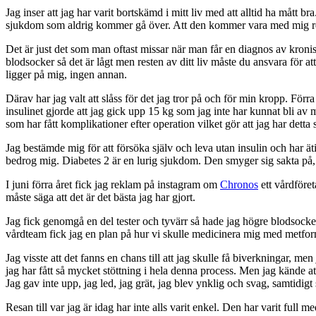
Jag inser att jag har varit bortskämd i mitt liv med att alltid ha mått b
sjukdom som aldrig kommer gå över. Att den kommer vara med mig reste
Det är just det som man oftast missar när man får en diagnos av kronis
blodsocker så det är lågt men resten av ditt liv måste du ansvara för a
ligger på mig, ingen annan.
Därav har jag valt att slåss för det jag tror på och för min kropp. Fö
insulinet gjorde att jag gick upp 15 kg som jag inte har kunnat bli av 
som har fått komplikationer efter operation vilket gör att jag har detta s
Jag bestämde mig för att försöka själv och leva utan insulin och har ä
bedrog mig. Diabetes 2 är en lurig sjukdom. Den smyger sig sakta på, 
I juni förra året fick jag reklam på instagram om
Chronos
ett vårdföret
måste säga att det är det bästa jag har gjort.
Jag fick genomgå en del tester och tyvärr så hade jag högre blodsocke
vårdteam fick jag en plan på hur vi skulle medicinera mig med metfor
Jag visste att det fanns en chans till att jag skulle få biverkningar, me
jag har fått så mycket stöttning i hela denna process. Men jag kände att j
Jag gav inte upp, jag led, jag grät, jag blev ynklig och svag, samtidig
Resan till var jag är idag har inte alls varit enkel. Den har varit fu