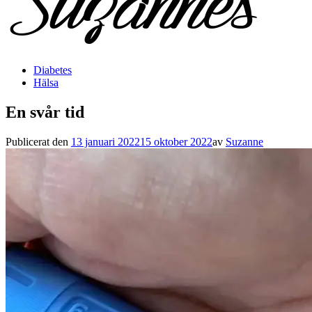
Diabetes
Hälsa
En svår tid
Publicerat den
13 januari 2022
15 oktober 2022
av
Suzanne