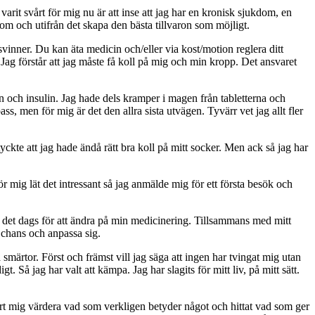
 varit svårt för mig nu är att inse att jag har en kronisk sjukdom, en
m och utifrån det skapa den bästa tillvaron som möjligt.
vinner. Du kan äta medicin och/eller via kost/motion reglera ditt
 Jag förstår att jag måste få koll på mig och min kropp. Det ansvaret
in och insulin. Jag hade dels kramper i magen från tabletterna och
, men för mig är det den allra sista utvägen. Tyvärr vet jag allt fler
kte att jag hade ändå rätt bra koll på mitt socker. Men ack så jag har
 mig lät det intressant så jag anmälde mig för ett första besök och
r det dags för att ändra på min medicinering. Tillsammans med mitt
 chans och anpassa sig.
a smärtor. Först och främst vill jag säga att ingen har tvingat mig utan
. Så jag har valt att kämpa. Jag har slagits för mitt liv, på mitt sätt.
lärt mig värdera vad som verkligen betyder något och hittat vad som ger