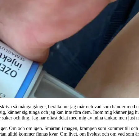
 att skriva så många gånger, berätta hur jag mår och vad som händer med
r sig, känner sig tunga och jag kan inte röra dem. Inom mig känner jag hu
 saker och ting. Jag har oftast delat med mig av mina tankar, men just mi
 gånger. Om och om igen. Smärtan i magen, krampen som kommer till och 
tan alltid kommer finnas kvar. Om livet, om livslust och om vad som är 