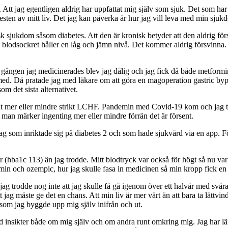
ra. Att jag egentligen aldrig har uppfattat mig själv som sjuk. Det som har
n av mitt liv. Det jag kan påverka är hur jag vill leva med min sjukdo
k sjukdom såsom diabetes. Att den är kronisk betyder att den aldrig förs
tt blodsockret håller en låg och jämn nivå. Det kommer aldrig försvinna.
rra gången jag medicinerades blev jag dålig och jag fick då både metform
med. Då pratade jag med läkare om att göra en magoperation gastric bypass
om det sista alternativet.
tit mer eller mindre strikt LCHF. Pandemin med Covid-19 kom och jag tyc
man märker ingenting mer eller mindre förrän det är försent.
ag som inriktade sig på diabetes 2 och som hade sjukvård via en app. För
r (hba1c 113) än jag trodde. Mitt blodtryck var också för högt så nu va
min och ozempic, hur jag skulle fasa in medicinen så min kropp fick en
n jag trodde nog inte att jag skulle få gå igenom över ett halvår med svår
ag måste ge det en chans. Att min liv är mer värt än att bara ta lättvindigt
t som jag byggde upp mig själv inifrån och ut.
ll med insikter både om mig själv och om andra runt omkring mig. Jag har 