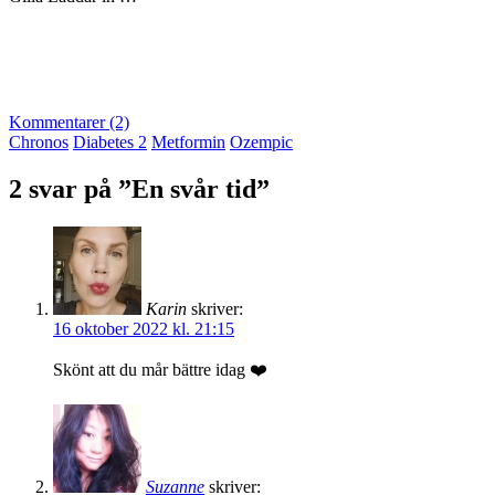
Kommentarer (2)
Chronos
Diabetes 2
Metformin
Ozempic
2 svar på ”En svår tid”
Karin
skriver:
16 oktober 2022 kl. 21:15
Skönt att du mår bättre idag ❤️
Suzanne
skriver: