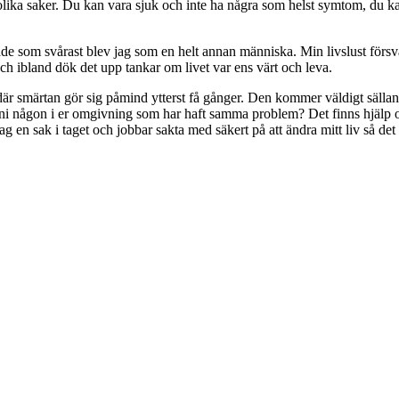
olika saker. Du kan vara sjuk och inte ha några som helst symtom, du ka
ade som svårast blev jag som en helt annan människa. Min livslust förs
och ibland dök det upp tankar om livet var ens värt och leva.
där smärtan gör sig påmind ytterst få gånger. Den kommer väldigt sällan 
ar ni någon i er omgivning som har haft samma problem? Det finns hjälp o
g en sak i taget och jobbar sakta med säkert på att ändra mitt liv så det