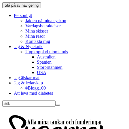
Slå på/av navigering
Personligt
Jakten på mina syskon
Vardagsbetraktelser
Mina skisser
Mina resor
Kontakta mig
Jag & Nyteknik
Uppkopplad utomlands
Australien
Spanien
Storbritannien
USA
Jag älskar mat
Jag & ledarskap
#Blogg100
Att leva med diabetes