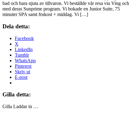
bad och bara njuta av tillvaron. Vi beställde vår resa via Ving och
med deras Sunprime program. Vi bokade en Junior Suite, 75
minuter SPA samt frukost + middag. Vi […]
Dela detta:
Facebook
X
LinkedIn
Tumblr
WhatsApp
Pinterest
Skriv ut
E-post
Gilla detta:
Gilla
Laddar in …