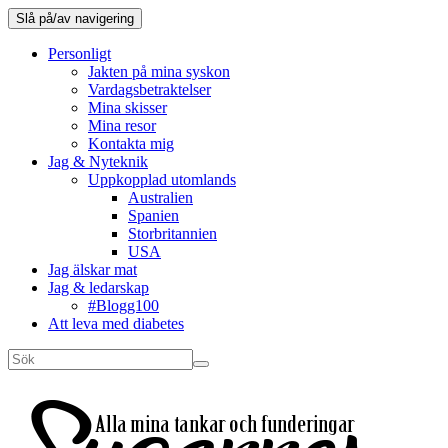
Slå på/av navigering
Personligt
Jakten på mina syskon
Vardagsbetraktelser
Mina skisser
Mina resor
Kontakta mig
Jag & Nyteknik
Uppkopplad utomlands
Australien
Spanien
Storbritannien
USA
Jag älskar mat
Jag & ledarskap
#Blogg100
Att leva med diabetes