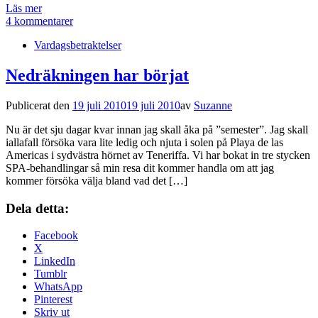
Läs mer
4 kommentarer
Vardagsbetraktelser
Nedräkningen har börjat
Publicerat den
19 juli 2010
19 juli 2010
av
Suzanne
Nu är det sju dagar kvar innan jag skall åka på ”semester”. Jag skall
iallafall försöka vara lite ledig och njuta i solen på Playa de las
Americas i sydvästra hörnet av Teneriffa. Vi har bokat in tre stycken
SPA-behandlingar så min resa dit kommer handla om att jag
kommer försöka välja bland vad det […]
Dela detta:
Facebook
X
LinkedIn
Tumblr
WhatsApp
Pinterest
Skriv ut