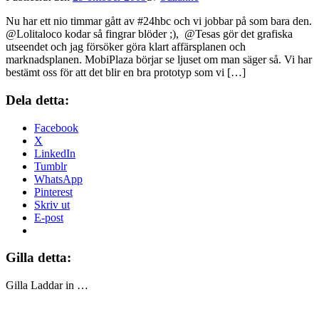
Nu har ett nio timmar gått av #24hbc och vi jobbar på som bara den.
@Lolitaloco kodar så fingrar blöder ;), @Tesas gör det grafiska
utseendet och jag försöker göra klart affärsplanen och
marknadsplanen. MobiPlaza börjar se ljuset om man säger så. Vi har
bestämt oss för att det blir en bra prototyp som vi […]
Dela detta:
Facebook
X
LinkedIn
Tumblr
WhatsApp
Pinterest
Skriv ut
E-post
Gilla detta:
Gilla
Laddar in …