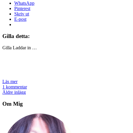
WhatsApp
Pinterest
Skriv ut
E-post
Gilla detta:
Gilla
Laddar in …
Läs mer
1 kommentar
Inläggsnavigering
Äldre inlägg
Om Mig