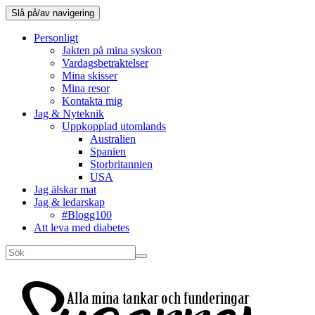
Slå på/av navigering
Personligt
Jakten på mina syskon
Vardagsbetraktelser
Mina skisser
Mina resor
Kontakta mig
Jag & Nyteknik
Uppkopplad utomlands
Australien
Spanien
Storbritannien
USA
Jag älskar mat
Jag & ledarskap
#Blogg100
Att leva med diabetes