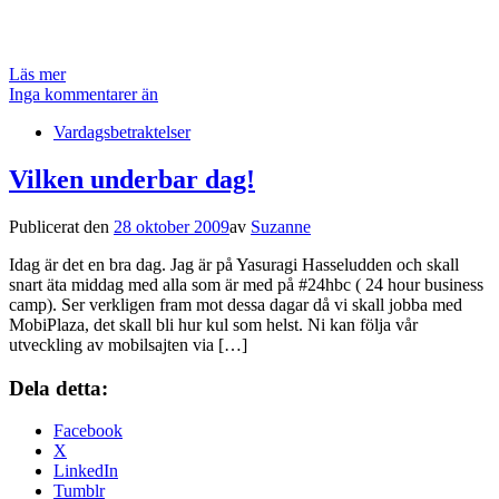
Läs mer
Inga kommentarer än
Vardagsbetraktelser
Vilken underbar dag!
Publicerat den
28 oktober 2009
av
Suzanne
Idag är det en bra dag. Jag är på Yasuragi Hasseludden och skall
snart äta middag med alla som är med på #24hbc ( 24 hour business
camp). Ser verkligen fram mot dessa dagar då vi skall jobba med
MobiPlaza, det skall bli hur kul som helst. Ni kan följa vår
utveckling av mobilsajten via […]
Dela detta:
Facebook
X
LinkedIn
Tumblr