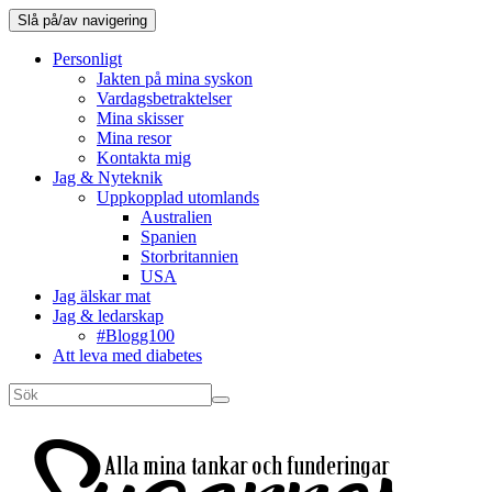
Slå på/av navigering
Personligt
Jakten på mina syskon
Vardagsbetraktelser
Mina skisser
Mina resor
Kontakta mig
Jag & Nyteknik
Uppkopplad utomlands
Australien
Spanien
Storbritannien
USA
Jag älskar mat
Jag & ledarskap
#Blogg100
Att leva med diabetes