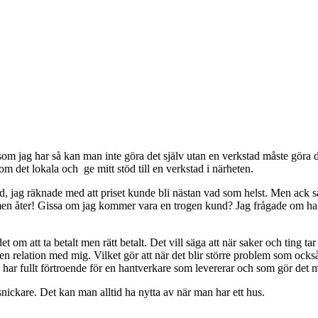
m jag har så kan man inte göra det själv utan en verkstad måste göra det
om det lokala och ge mitt stöd till en verkstad i närheten.
tad, jag räknade med att priset kunde bli nästan vad som helst. Men ack
n åter! Gissa om jag kommer vara en trogen kund? Jag frågade om han g
om att ta betalt men rätt betalt. Det vill säga att när saker och ting tar 
 relation med mig. Vilket gör att när det blir större problem som ock
ar fullt förtroende för en hantverkare som levererar och som gör det m
a snickare. Det kan man alltid ha nytta av när man har ett hus.