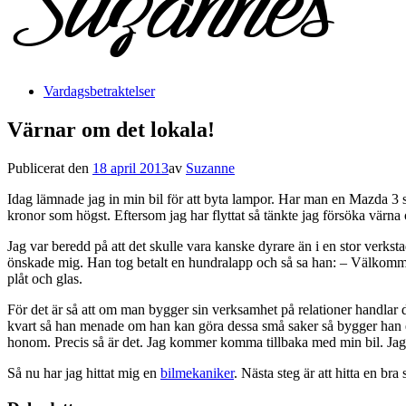
Vardagsbetraktelser
Värnar om det lokala!
Publicerat den
18 april 2013
av
Suzanne
Idag lämnade jag in min bil för att byta lampor. Har man en Mazda 3 so
kronor som högst. Eftersom jag har flyttat så tänkte jag försöka värna 
Jag var beredd på att det skulle vara kanske dyrare än i en stor verks
önskade mig. Han tog betalt en hundralapp och så sa han: – Välkomme
plåt och glas.
För det är så att om man bygger sin verksamhet på relationer handlar det 
kvart så han menade om han kan göra dessa små saker så bygger han en
honom. Precis så är det. Jag kommer komma tillbaka med min bil. Jag h
Så nu har jag hittat mig en
bilmekaniker
. Nästa steg är att hitta en br