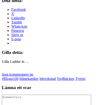
Dela detta:
Facebook
X
LinkedIn
Tumblr
WhatsApp
Pinterest
Skriv ut
E-post
Gilla detta:
Gilla
Laddar in …
Inga kommentarer än
#Blogg100
bilmekaniker
bilverkstad
Trollbäcken
Tyresö
Lämna ett svar