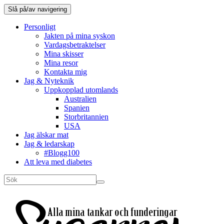
Slå på/av navigering
Personligt
Jakten på mina syskon
Vardagsbetraktelser
Mina skisser
Mina resor
Kontakta mig
Jag & Nyteknik
Uppkopplad utomlands
Australien
Spanien
Storbritannien
USA
Jag älskar mat
Jag & ledarskap
#Blogg100
Att leva med diabetes