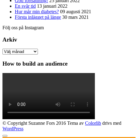
God fortsättning!
25 januari 2022
En svår tid
13 januari 2022
Hur mår min diabetes?
09 augusti 2021
Första inlägget på länge
30 mars 2021
Följ oss på Instagram
Arkiv
Arkiv
How to build an audience
© Copyright Suzanne Fors 2016 Tema av
Colorlib
drivs med
WordPress