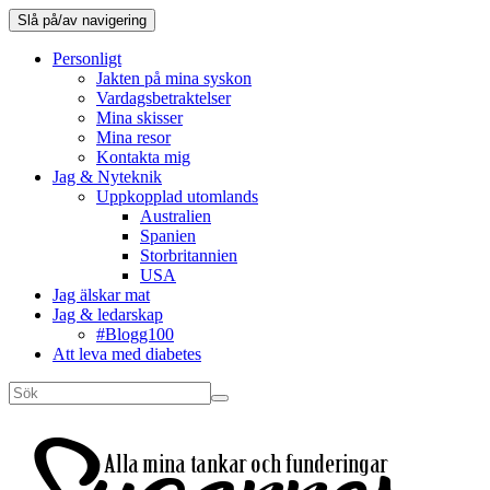
Slå på/av navigering
Personligt
Jakten på mina syskon
Vardagsbetraktelser
Mina skisser
Mina resor
Kontakta mig
Jag & Nyteknik
Uppkopplad utomlands
Australien
Spanien
Storbritannien
USA
Jag älskar mat
Jag & ledarskap
#Blogg100
Att leva med diabetes