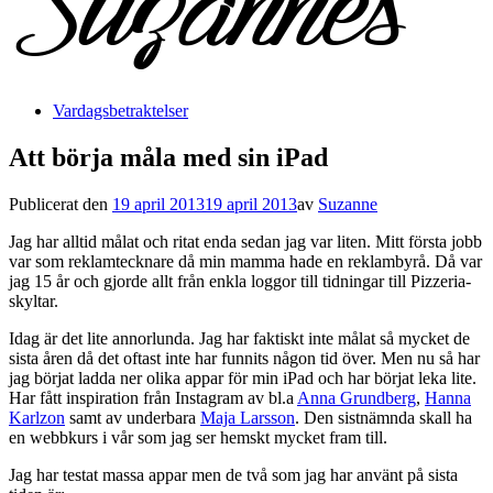
Vardagsbetraktelser
Att börja måla med sin iPad
Publicerat den
19 april 2013
19 april 2013
av
Suzanne
Jag har alltid målat och ritat enda sedan jag var liten. Mitt första jobb
var som reklamtecknare då min mamma hade en reklambyrå. Då var
jag 15 år och gjorde allt från enkla loggor till tidningar till Pizzeria-
skyltar.
Idag är det lite annorlunda. Jag har faktiskt inte målat så mycket de
sista åren då det oftast inte har funnits någon tid över. Men nu så har
jag börjat ladda ner olika appar för min iPad och har börjat leka lite.
Har fått inspiration från Instagram av bl.a
Anna Grundberg
,
Hanna
Karlzon
samt av underbara
Maja Larsson
. Den sistnämnda skall ha
en webbkurs i vår som jag ser hemskt mycket fram till.
Jag har testat massa appar men de två som jag har använt på sista