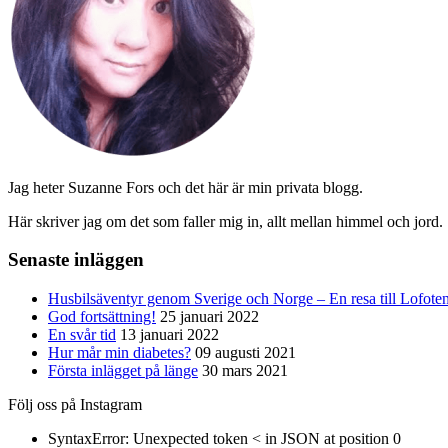
Jag heter Suzanne Fors och det här är min privata blogg.
Här skriver jag om det som faller mig in, allt mellan himmel och jord.
Senaste inläggen
Husbilsäventyr genom Sverige och Norge – En resa till Lofote
God fortsättning!
25 januari 2022
En svår tid
13 januari 2022
Hur mår min diabetes?
09 augusti 2021
Första inlägget på länge
30 mars 2021
Följ oss på Instagram
SyntaxError: Unexpected token < in JSON at position 0