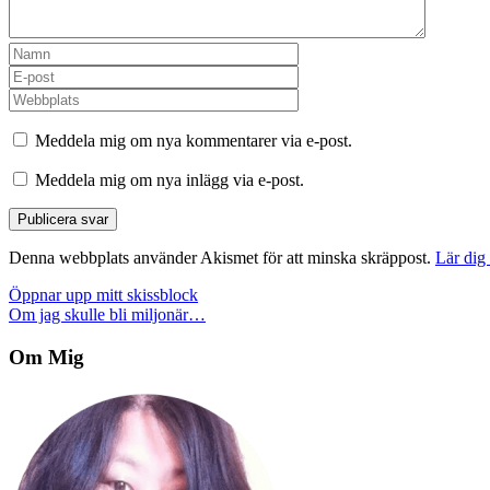
Meddela mig om nya kommentarer via e-post.
Meddela mig om nya inlägg via e-post.
Denna webbplats använder Akismet för att minska skräppost.
Lär dig
Inläggsnavigering
Öppnar upp mitt skissblock
Om jag skulle bli miljonär…
Om Mig