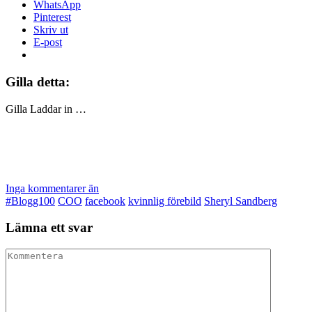
WhatsApp
Pinterest
Skriv ut
E-post
Gilla detta:
Gilla
Laddar in …
Inga kommentarer än
#Blogg100
COO
facebook
kvinnlig förebild
Sheryl Sandberg
Lämna ett svar