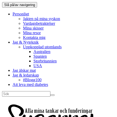
Slå på/av navigering
Personligt
Jakten på mina syskon
Vardagsbetraktelser
Mina skisser
Mina resor
Kontakta mig
Jag & Nyteknik
Uppkopplad utomlands
Australien
Spanien
Storbritannien
USA
Jag älskar mat
Jag & ledarskap
#Blogg100
Att leva med diabetes