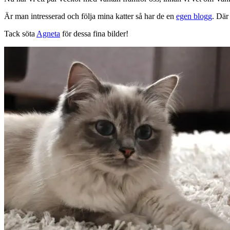
Är man intresserad och följa mina katter så har de en
egen blogg
. Där
Tack söta
Agneta
för dessa fina bilder!