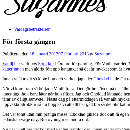
Vardagsbetraktelser
För första gången
Publicerat den
18 januari 2013
07 februari 2013
av
Suzanne
Vanilj
har varit hos
Strokkur
i Örebro för parning. För Vanilj var det fö
katter innan
men aldrig fött upp kattungar så det är mycket som är nytt
Innan vi åkte dit så löpte hon och varken jag eller
Choklad
hade fått nå
När vi kom fram så började Vanilj fräsa. Det gör hon även på utställnin
ingenting, hon bara låter när hon fräser. Jag och Choklad lämnade henn
tårar av dåligt samvete. Nästa dag på eftermiddagen så var allt mycke
uppvakta Strokkur så nu hoppas vi att allt har gått bra så det blir kattu
Det var tomt utan min pratiga misse. Choklad gillade dock att få egen
ledarskap varje dag. Bra övning med andra ord.
Nu har vi ett par veckor med väntan framför oss, innan vi vet om Vanilj