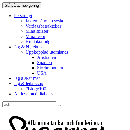
Slå på/av navigering
Personligt
Jakten på mina syskon
Vardagsbetraktelser
Mina skisser
Mina resor
Kontakta mig
Jag & Nyteknik
Uppkopplad utomlands
Australien
Spanien
Storbritannien
USA
Jag älskar mat
Jag & ledarskap
#Blogg100
Att leva med diabetes