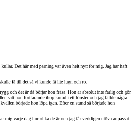
a kullar. Det här med parning var även helt nytt för mig. Jag har haft
ulle få till det så vi kunde få lite lugn och ro.
rygg och det är då börjar hon fräsa. Hon är absolut inte farlig och gör
n satt hon fortfarande ihop kurad i ett fönster och jag fällde några
 kvällen började hon löpa igen. Efter en stund så började hon
r mig varje dag hur olika de är och jag får verkligen utöva anpassat