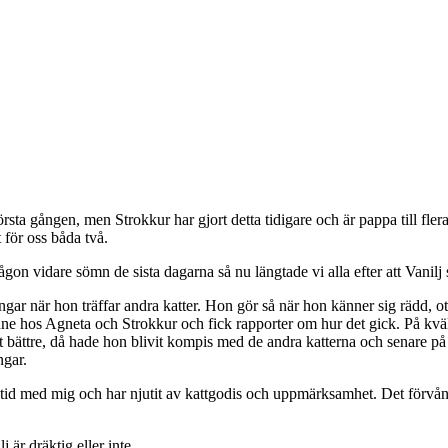
rsta gången, men Strokkur har gjort detta tidigare och är pappa till fler
 för oss båda två.
gon vidare sömn de sista dagarna så nu längtade vi alla efter att Vanilj sk
gar när hon träffar andra katter. Hon gör så när hon känner sig rädd, ot
e hos Agneta och Strokkur och fick rapporter om hur det gick. På kvälle
t bättre, då hade hon blivit kompis med de andra katterna och senare på
ngar.
 tid med mig och har njutit av kattgodis och uppmärksamhet. Det förvåna
 är dräktig eller inte.