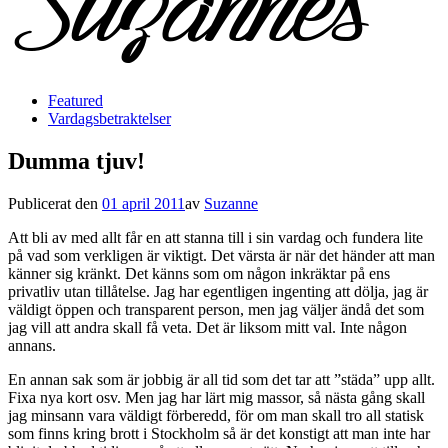
Featured
Vardagsbetraktelser
Dumma tjuv!
Publicerat den
01 april 2011
av
Suzanne
Att bli av med allt får en att stanna till i sin vardag och fundera lite
på vad som verkligen är viktigt. Det värsta är när det händer att man
känner sig kränkt. Det känns som om någon inkräktar på ens
privatliv utan tillåtelse. Jag har egentligen ingenting att dölja, jag är
väldigt öppen och transparent person, men jag väljer ändå det som
jag vill att andra skall få veta. Det är liksom mitt val. Inte någon
annans.
En annan sak som är jobbig är all tid som det tar att ”städa” upp allt.
Fixa nya kort osv. Men jag har lärt mig massor, så nästa gång skall
jag minsann vara väldigt förberedd, för om man skall tro all statisk
som finns kring brott i Stockholm så är det konstigt att man inte har