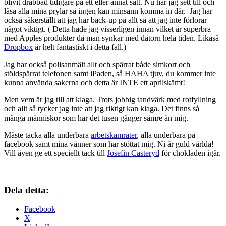
blivit drabbad tidigare på ett eller annat sätt. Nu har jag sett till och
låsa alla mina prylar så ingen kan minsann komma in där. Jag har
också säkerställt att jag har back-up på allt så att jag inte förlorar
något viktigt. ( Detta hade jag visserligen innan vilket är superbra
med Apples produkter då man synkar med datorn hela tiden. Likaså
Dropbox
är helt fantastiskt i detta fall.)
Jag har också polisanmält allt och spärrat både simkort och
stöldspärrat telefonen samt iPaden, så HAHA tjuv, du kommer inte
kunna använda sakerna och detta är INTE ett aprilskämt!
Men vem är jag till att klaga. Trots jobbig tandvärk med rotfyllning
och allt så tycker jag inte att jag riktigt kan klaga. Det finns så
många människor som har det tusen gånger sämre än mig.
Måste tacka alla underbara
arbetskamrater
, alla underbara på
facebook samt mina vänner som har stöttat mig. Ni är guld världa!
Vill även ge ett speciellt tack till
Josefin Casteryd
för chokladen igår.
Dela detta:
Facebook
X