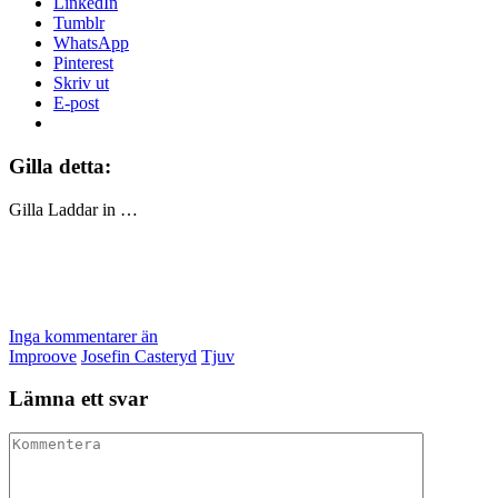
LinkedIn
Tumblr
WhatsApp
Pinterest
Skriv ut
E-post
Gilla detta:
Gilla
Laddar in …
Inga kommentarer än
Improove
Josefin Casteryd
Tjuv
Lämna ett svar