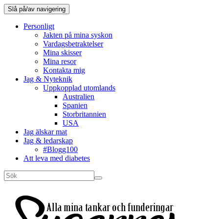
Slå på/av navigering
Personligt
Jakten på mina syskon
Vardagsbetraktelser
Mina skisser
Mina resor
Kontakta mig
Jag & Nyteknik
Uppkopplad utomlands
Australien
Spanien
Storbritannien
USA
Jag älskar mat
Jag & ledarskap
#Blogg100
Att leva med diabetes