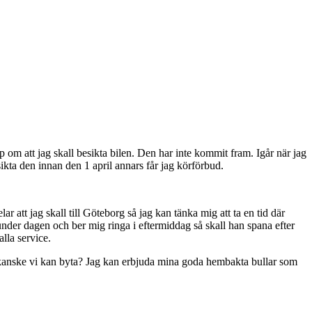
p om att jag skall besikta bilen. Den har inte kommit fram. Igår när jag
sikta den innan den 1 april annars får jag körförbud.
 att jag skall till Göteborg så jag kan tänka mig att ta en tid där
der dagen och ber mig ringa i eftermiddag så skall han spana efter
lla service.
å kanske vi kan byta? Jag kan erbjuda mina goda hembakta bullar som