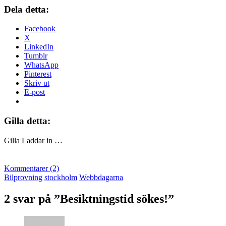
Dela detta:
Facebook
X
LinkedIn
Tumblr
WhatsApp
Pinterest
Skriv ut
E-post
Gilla detta:
Gilla
Laddar in …
Kommentarer (2)
Bilprovning
stockholm
Webbdagarna
2 svar på ”Besiktningstid sökes!”