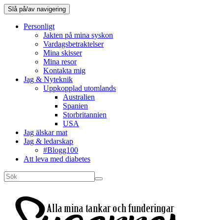
Slå på/av navigering
Personligt
Jakten på mina syskon
Vardagsbetraktelser
Mina skisser
Mina resor
Kontakta mig
Jag & Nyteknik
Uppkopplad utomlands
Australien
Spanien
Storbritannien
USA
Jag älskar mat
Jag & ledarskap
#Blogg100
Att leva med diabetes