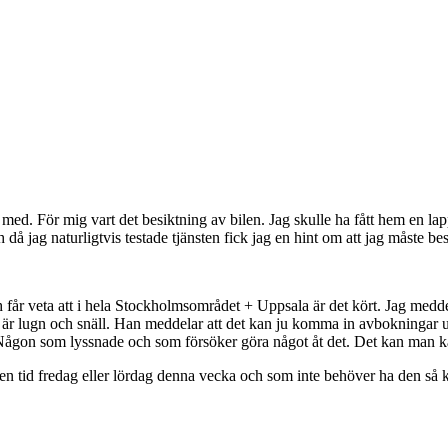
med. För mig vart det besiktning av bilen. Jag skulle ha fått hem en lap
 då jag naturligtvis testade tjänsten fick jag en hint om att jag måste be
år veta att i hela Stockholmsområdet + Uppsala är det kört. Jag meddelar
är lugn och snäll. Han meddelar att det kan ju komma in avbokningar un
Någon som lyssnade och som försöker göra något åt det. Det kan man ka
ar en tid fredag eller lördag denna vecka och som inte behöver ha den s