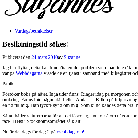
Vardagsbetraktelser
Besiktningstid sökes!
Publicerat den
24 mars 2010
av
Suzanne
Jag har flyttat, detta kan innebära en del problem som man inte räknar 
var på
Webbdagarna
visade de en tjänst i samband med bilregistret och
Panik.
Försöker boka på nätet. Inga tider finns. Ringer idag på morgonen och f
omkring. Fanns inte någon där heller. Andas…. Killen på bilprovning 
en tid till mig. Han tyckte synd om mig. Som kund kändes detta bra. 
Så nu håller vi tummarna för att det löser sig, annars så om någon h
tack. Helst i Stockholmsområdet så klart.
Nu är det dags för dag 2 på
webbdagarna!