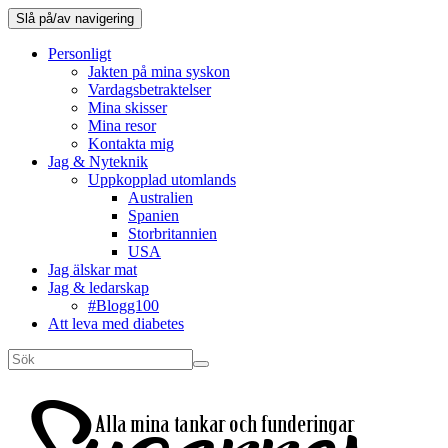
Slå på/av navigering
Personligt
Jakten på mina syskon
Vardagsbetraktelser
Mina skisser
Mina resor
Kontakta mig
Jag & Nyteknik
Uppkopplad utomlands
Australien
Spanien
Storbritannien
USA
Jag älskar mat
Jag & ledarskap
#Blogg100
Att leva med diabetes