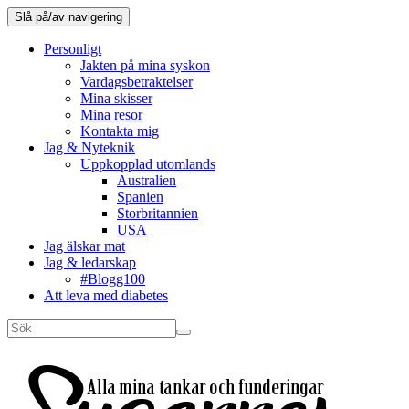
Slå på/av navigering
Personligt
Jakten på mina syskon
Vardagsbetraktelser
Mina skisser
Mina resor
Kontakta mig
Jag & Nyteknik
Uppkopplad utomlands
Australien
Spanien
Storbritannien
USA
Jag älskar mat
Jag & ledarskap
#Blogg100
Att leva med diabetes