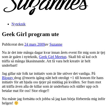
Nyteknik
Geek Girl program ute
Publicerat den
24 mars 2009
av
Suzanne
Nu är det inte många dagar kvar innan årets event för mig som är tjej
som är galen i nyteknik,
Geek Girl Meetup
. Skall bli så kul och
träffa så många likasinnande. Att få vara helt kreativ är helt
underbart!
Jag gillar när folk tar initiativ som är lite utöver det vanliga. På
Bloggy
drog @morris igång nått helt otroligt +1 till honom för hans
initiativ för att bjuda oss tjejer på middag på kvällen. Ser fram mot
att träffa även alla de killar som är underbara och ställer upp och
betalar mat för oss! Stor eloge!!
Nu måste jag fortsätta och jobba så jag kan börja förbereda mig inför
helgen!