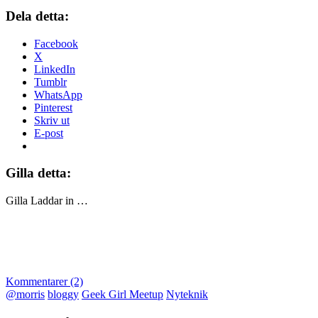
Dela detta:
Facebook
X
LinkedIn
Tumblr
WhatsApp
Pinterest
Skriv ut
E-post
Gilla detta:
Gilla
Laddar in …
Kommentarer (2)
@morris
bloggy
Geek Girl Meetup
Nyteknik