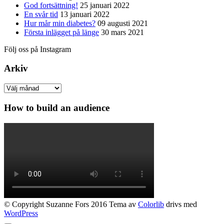
God fortsättning!
25 januari 2022
En svår tid
13 januari 2022
Hur mår min diabetes?
09 augusti 2021
Första inlägget på länge
30 mars 2021
Följ oss på Instagram
Arkiv
Arkiv
How to build an audience
© Copyright Suzanne Fors 2016 Tema av
Colorlib
drivs med
WordPress