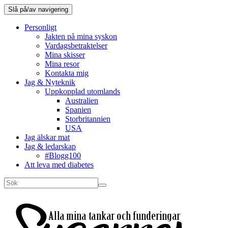
Slå på/av navigering
Personligt
Jakten på mina syskon
Vardagsbetraktelser
Mina skisser
Mina resor
Kontakta mig
Jag & Nyteknik
Uppkopplad utomlands
Australien
Spanien
Storbritannien
USA
Jag älskar mat
Jag & ledarskap
#Blogg100
Att leva med diabetes