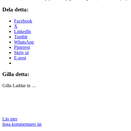
Dela detta:
Facebook
X
LinkedIn
Tumblr
WhatsApp
Pinterest
Skriv ut
E-post
Gilla detta:
Gilla
Laddar in …
Läs mer
Inga kommentarer än