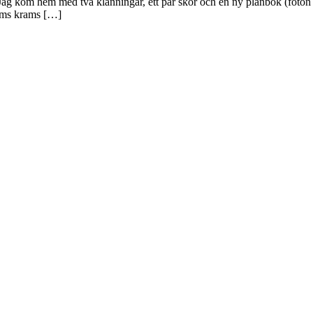
ping. Jag kom hem med två klänningar, ett par skor och en ny plånbok (f
rims krams […]