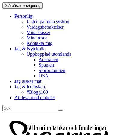
Slå på/av navigering
Personligt
Jakten på mina syskon
Vardagsbetraktelser
Mina skisser
Mina resor
Kontakta mig
Jag & Nyteknik
Uppkopplad utomlands
Australien
Spanien
Storbritannien
USA
Jag älskar mat
Jag & ledarskap
#Blogg100
Att leva med diabetes