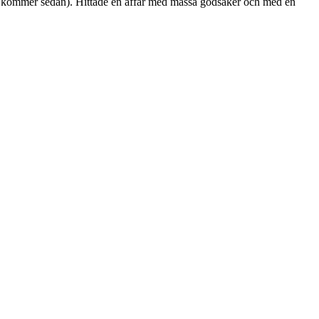
oton kommer sedan). Hittade en affär med massa godsaker och med en