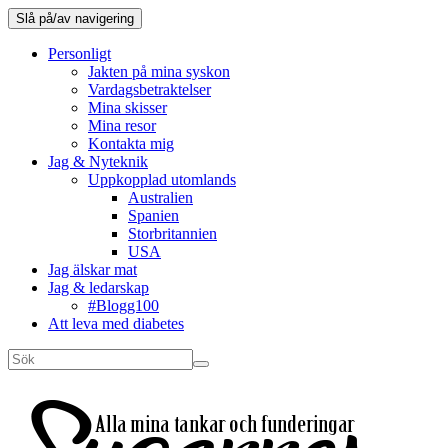
Slå på/av navigering
Personligt
Jakten på mina syskon
Vardagsbetraktelser
Mina skisser
Mina resor
Kontakta mig
Jag & Nyteknik
Uppkopplad utomlands
Australien
Spanien
Storbritannien
USA
Jag älskar mat
Jag & ledarskap
#Blogg100
Att leva med diabetes