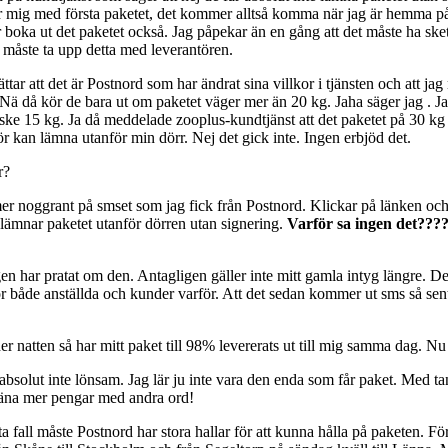
lper mig med första paketet, det kommer alltså komma när jag är hemma 
r boka ut det paketet också. Jag påpekar än en gång att det måste ha skett
g måste ta upp detta med leverantören.
ttar att det är Postnord som har ändrat sina villkor i tjänsten och att 
. Nä då kör de bara ut om paketet väger mer än 20 kg. Jaha säger jag . Ja
 kanske 15 kg. Ja då meddelade zooplus-kundtjänst att det paketet på 30 
tör kan lämna utanför min dörr. Nej det gick inte. Ingen erbjöd det.
r?
 mer noggrant på smset som jag fick från Postnord. Klickar på länken oc
 lämnar paketet utanför dörren utan signering.
Varför sa ingen det???
en har pratat om den. Antagligen gäller inte mitt gamla intyg längre. De v
ör både anställda och kunder varför. Att det sedan kommer ut sms så se
 natten så har mitt paket till 98% levererats ut till mig samma dag. Nu sit
 absolut inte lönsam. Jag lär ju inte vara den enda som får paket. Med t
 Tjäna mer pengar med andra ord!
ta fall måste Postnord har stora hallar för att kunna hålla på paketen. Fö