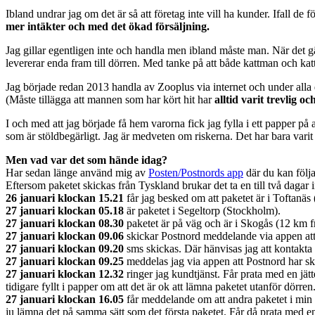
Ibland undrar jag om det är så att företag inte vill ha kunder. Ifall de f
mer intäkter och med det ökad försäljning.
Jag gillar egentligen inte och handla men ibland måste man. När det g
levererar enda fram till dörren. Med tanke på att både kattman och kat
Jag började redan 2013 handla av Zooplus via internet och under alla des
(Måste tillägga att mannen som har kört hit har
alltid varit trevlig o
I och med att jag började få hem varorna fick jag fylla i ett papper p
som är stöldbegärligt. Jag är medveten om riskerna. Det har bara varit 
Men vad var det som hände idag?
Har sedan länge använd mig av
Posten/Postnords app
där du kan följa
Eftersom paketet skickas från Tyskland brukar det ta en till två dagar i
26 januari klockan 15.21
får jag besked om att paketet är i Toftanäs 
27 januari klockan 05.18
är paketet i Segeltorp (Stockholm).
27 januari klockan 08.30
paketet är på väg och är i Skogås (12 km f
27 januari klockan 09.06
skickar Postnord meddelande via appen att p
27 januari klockan 09.20
sms skickas. Där hänvisas jag att kontakta
27 januari klockan 09.25
meddelas jag via appen att Postnord har ski
27 januari klockan 12.32
ringer jag kundtjänst. Får prata med en jätt
tidigare fyllt i papper om att det är ok att lämna paketet utanför dörr
27 januari klockan 16.05
får meddelande om att andra paketet i min 
ju lämna det på samma sätt som det första paketet. Får då prata med en