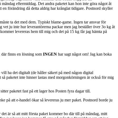
på måndag eftermiddag. Det andra paketet kan hon inte göra något åt
 en förändring då detta aldrig har krånglat tidigare. Postnord skyller
jag måste ta det med dem. Typiskt blame-game. Ingen tar ansvar för
g vet ju inte hur leverantörerna packar men jag beställer över 3o kg åt
kg kommer levereras hem till mig och det på 15 kg får jag hämta på
h där finns en lösning som
INGEN
har sagt något om! Jag kan boka
?
ill ha det digitalt (de håller säkert på med någon digital
nt så paketet inte hinner lastas med morgonkörningen är också för mig
ter paketet fast på ett lager hos Posten fyra dagar till.
anke på att e-handel ökar så levereras ju mer paket. Postnord borde ju
r det är så att mitt första paket kommer bo där till på måndag, mitt