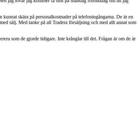
 Men jag lovar jag kommer få sms på måndag förmiddag om att jag
ven kunnat skära på personalkostnader på telefoningångarna. De är en
r med sälj. Med tanke på all Tradera försäljning och med allt annat som
erera som de gjorde tidigare. Inte krånglar till det. Frågan är om de är