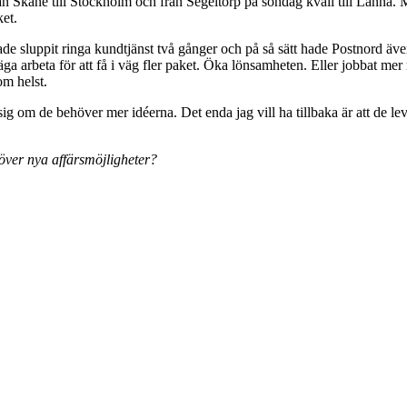
 Skåne till Stockholm och från Segeltorp på söndag kväll till Länna.
ket.
hade sluppit ringa kundtjänst två gånger och på så sätt hade Postnord ä
äga arbeta för att få i väg fler paket. Öka lönsamheten. Eller jobbat me
om helst.
 sig om de behöver mer idéerna. Det enda jag vill ha tillbaka är att de lev
över nya affärsmöjligheter?