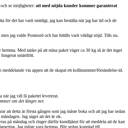
en och se möjligheter:
att med nöjda kunder kommer garanterat
ta för det har varit smidigt, jag kan beställa när jag har tid och de
men jag valde Postnord och har hittills varit väldigt nöjd. Tills nu.
var hemma. Med tanke på att mina paket väger ca 30 kg så är det inget
fungerat smärtfritt.
an meddelande via appen att de skapat ett kollinummer/försändelse-id.
är jag vill få paketet levererat.
kommer om det längre ner.
arar att detta är första gången som jag måste boka och att jag har sedan
a måndagen. Jag säger att det är ok.
ras på måndag och ringer därför kundtjänst för att meddela att de kan
signering. Jag måste vara hemma. Blir sedan kopplad till