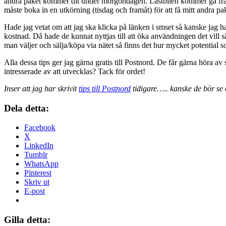
andra paket kommer dit under morgondagen. Lastbilen kommer gå från
måste boka in en utkörning (tisdag och framåt) för att få mitt andra pa
Hade jag vetat om att jag ska klicka på länken i smset så kanske jag 
kostnad. Då hade de kunnat nyttjas till att öka användningen det vill s
man väljer och sälja/köpa via nätet så finns det hur mycket potential s
Alla dessa tips ger jag gärna gratis till Postnord. De får gärna höra av
intresserade av att utvecklas? Tack för ordet!
Inser att jag har skrivit
tips till Postnord
tidigare….. kanske de bör se 
Dela detta:
Facebook
X
LinkedIn
Tumblr
WhatsApp
Pinterest
Skriv ut
E-post
Gilla detta: