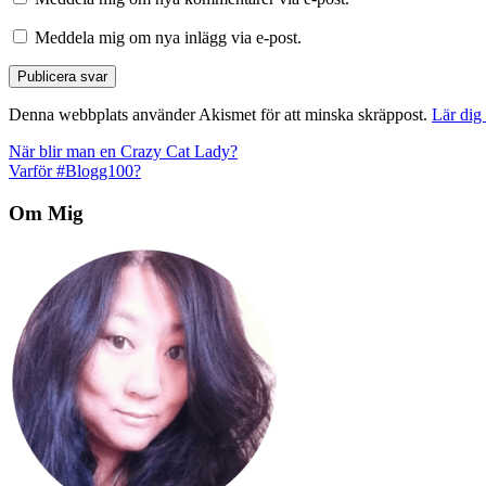
Meddela mig om nya inlägg via e-post.
Denna webbplats använder Akismet för att minska skräppost.
Lär dig
Inläggsnavigering
När blir man en Crazy Cat Lady?
Varför #Blogg100?
Om Mig