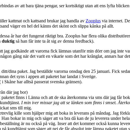
örbindas av att bara tjäna pengar, ser kortsiktigt utan att ens lyfta blick
äller kattmat och kattsand brukar jag handla av
Zooplus
via internet. Det
tsand väger en hel del känns det skönt och slippa kånka på allt.
sa år har det fungerat riktigt bra. Zooplus har flera olika distributörer 
ch duktig
så han får inte ta åt sig av denna feedback).
å att jag godkände att varorna fick lämnas utanför min dörr om jag inte 
någon gång när det varit en vikarie som det har krånglat, annars har det 
 ditt/dina paket. Jag beställde varorna onsdag den 25 januari. Fick sed
nnan det syns i appen att paketet har landat i Sverige.
( i Skåne har alltså passerat svenska gränsen).
rån där jag bor)
aketet finns i Länna och att de ska återkomma via sms där jag får boka n
 kundtjänst.
I min iver missar jag att se länken som finns i smset. Åter
ckat sms till mig.
etrevlig kille som hjälper mig att boka in leverans på måndag. Jag förkl
en. Han bokar in mig och säger att va bra då kan de ju leverera under hel
beställning är nu också på väg. Inser att det kommer också kunna levere
 på kundtjänst som säger att nej de får absolut inte lämna paketet utan 