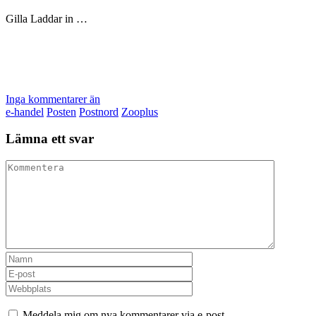
Gilla
Laddar in …
Inga kommentarer än
e-handel
Posten
Postnord
Zooplus
Lämna ett svar
Meddela mig om nya kommentarer via e-post.