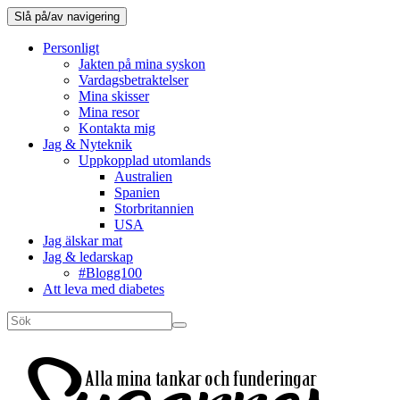
Slå på/av navigering
Personligt
Jakten på mina syskon
Vardagsbetraktelser
Mina skisser
Mina resor
Kontakta mig
Jag & Nyteknik
Uppkopplad utomlands
Australien
Spanien
Storbritannien
USA
Jag älskar mat
Jag & ledarskap
#Blogg100
Att leva med diabetes