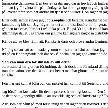
transportavdelningen. Den tjej jag pratar med där är trevlig och hjä
än utan jag får vänta tills på måndag så ska de ringa upp mig så jag få
på leverantören som har ändrat sin tjänst och villkor. Hon säger att ja
Efter detta samtal ringer jag upp
Zooplus
och berättar. Kundtjänst berä
kunden. Jag blir sur. Jag frågar hur det andra distributörerna fungerar
gången fast oftast blir det i två olika paket. Ett på 30 kg och ett på
utlämningsstället. Jag frågar om jag inte kan signera något så distribu
Kände att jag blev rätt matt. Kanske är dags och prova andra lösninga
När jag sedan satt och tittade igenom vad som har hänt och tittar jag
tid på en landningssida och där också bocka i att jag godkänner att de
Vad kan man dra för slutsats av allt detta?
Jo, Postnord har gjort en förändring, den är dock inte förankrad då ing
transformation som det så modernt heter) men har glömt att förklara f
en gåta.
Förr har jag kunnat följa och om paketet har kommit till Segeltorp under
Jag förstår att kostnader för denna process är otroligt kostsam. Den är
se detta som ypperligt tillfälle att utveckla sig och effektivisera sig?
Alla som har hållit på med försäljning vet att lager är en kostnad. I det