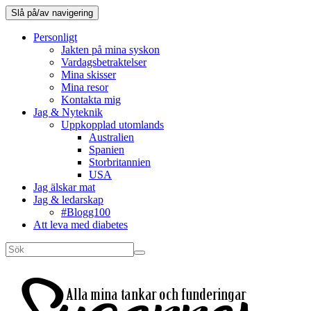
Slå på/av navigering
Personligt
Jakten på mina syskon
Vardagsbetraktelser
Mina skisser
Mina resor
Kontakta mig
Jag & Nyteknik
Uppkopplad utomlands
Australien
Spanien
Storbritannien
USA
Jag älskar mat
Jag & ledarskap
#Blogg100
Att leva med diabetes