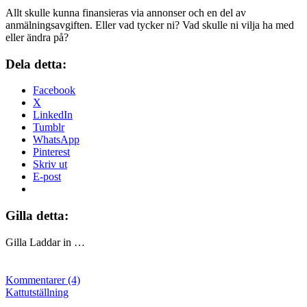
Allt skulle kunna finansieras via annonser och en del av
anmälningsavgiften. Eller vad tycker ni? Vad skulle ni vilja ha med
eller ändra på?
Dela detta:
Facebook
X
LinkedIn
Tumblr
WhatsApp
Pinterest
Skriv ut
E-post
Gilla detta:
Gilla
Laddar in …
Kommentarer (4)
Kattutställning