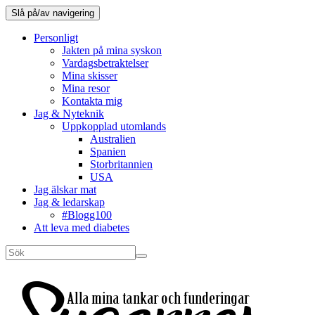
Slå på/av navigering
Personligt
Jakten på mina syskon
Vardagsbetraktelser
Mina skisser
Mina resor
Kontakta mig
Jag & Nyteknik
Uppkopplad utomlands
Australien
Spanien
Storbritannien
USA
Jag älskar mat
Jag & ledarskap
#Blogg100
Att leva med diabetes