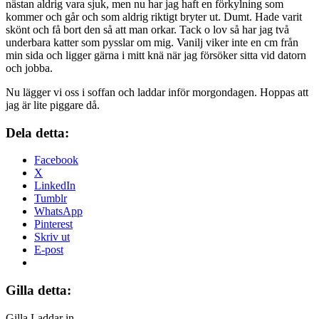
nästan aldrig vara sjuk, men nu har jag haft en förkylning som
kommer och går och som aldrig riktigt bryter ut. Dumt. Hade varit
skönt och få bort den så att man orkar. Tack o lov så har jag två
underbara katter som pysslar om mig. Vanilj viker inte en cm från
min sida och ligger gärna i mitt knä när jag försöker sitta vid datorn
och jobba.
Nu lägger vi oss i soffan och laddar inför morgondagen. Hoppas att
jag är lite piggare då.
Dela detta:
Facebook
X
LinkedIn
Tumblr
WhatsApp
Pinterest
Skriv ut
E-post
Gilla detta:
Gilla
Laddar in …