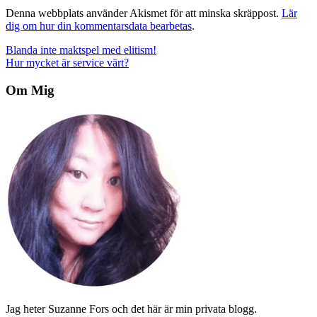
Denna webbplats använder Akismet för att minska skräppost.
Lär
dig om hur din kommentarsdata bearbetas
.
Inläggsnavigering
Blanda inte maktspel med elitism!
Hur mycket är service värt?
Om Mig
Jag heter Suzanne Fors och det här är min privata blogg.