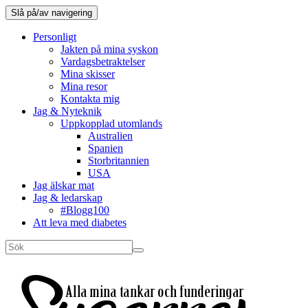
Slå på/av navigering
Personligt
Jakten på mina syskon
Vardagsbetraktelser
Mina skisser
Mina resor
Kontakta mig
Jag & Nyteknik
Uppkopplad utomlands
Australien
Spanien
Storbritannien
USA
Jag älskar mat
Jag & ledarskap
#Blogg100
Att leva med diabetes