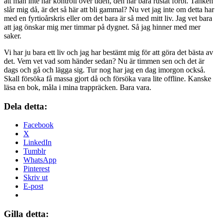
att man inte har kontroll över tiden, den har bara rustat förbi. Tanken
slår mig då, är det så här att bli gammal? Nu vet jag inte om detta har
med en fyrtioårskris eller om det bara är så med mitt liv. Jag vet bara
att jag önskar mig mer timmar på dygnet. Så jag hinner med mer
saker.
Vi har ju bara ett liv och jag har bestämt mig för att göra det bästa av
det. Vem vet vad som händer sedan? Nu är timmen sen och det är
dags och gå och lägga sig. Tur nog har jag en dag imorgon också.
Skall försöka få massa gjort då och försöka vara lite offline. Kanske
läsa en bok, måla i mina trappräcken. Bara vara.
Dela detta:
Facebook
X
LinkedIn
Tumblr
WhatsApp
Pinterest
Skriv ut
E-post
Gilla detta: