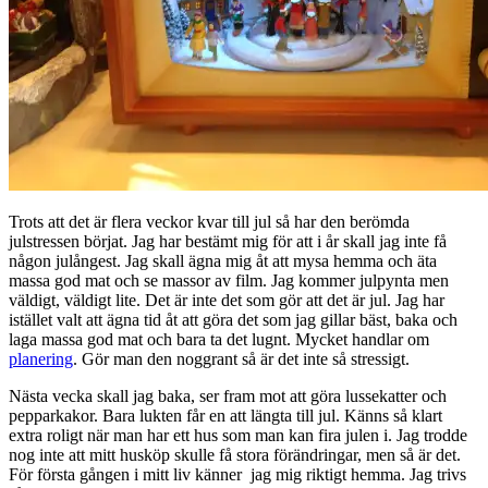
Trots att det är flera veckor kvar till jul så har den berömda
julstressen börjat. Jag har bestämt mig för att i år skall jag inte få
någon julångest. Jag skall ägna mig åt att mysa hemma och äta
massa god mat och se massor av film. Jag kommer julpynta men
väldigt, väldigt lite. Det är inte det som gör att det är jul. Jag har
istället valt att ägna tid åt att göra det som jag gillar bäst, baka och
laga massa god mat och bara ta det lugnt. Mycket handlar om
planering
. Gör man den noggrant så är det inte så stressigt.
Nästa vecka skall jag baka, ser fram mot att göra lussekatter och
pepparkakor. Bara lukten får en att längta till jul. Känns så klart
extra roligt när man har ett hus som man kan fira julen i. Jag trodde
nog inte att mitt husköp skulle få stora förändringar, men så är det.
För första gången i mitt liv känner jag mig riktigt hemma. Jag trivs