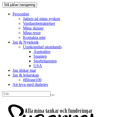
Slå på/av navigering
Personligt
Jakten på mina syskon
Vardagsbetraktelser
Mina skisser
Mina resor
Kontakta mig
Jag & Nyteknik
Uppkopplad utomlands
Australien
Spanien
Storbritannien
USA
Jag älskar mat
Jag & ledarskap
#Blogg100
Att leva med diabetes