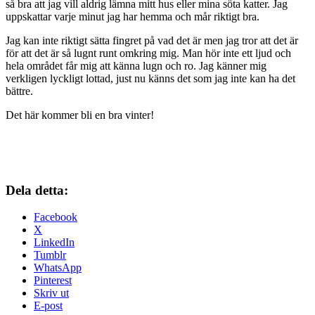
så bra att jag vill aldrig lämna mitt hus eller mina söta katter. Jag
uppskattar varje minut jag har hemma och mår riktigt bra.
Jag kan inte riktigt sätta fingret på vad det är men jag tror att det är
för att det är så lugnt runt omkring mig. Man hör inte ett ljud och
hela området får mig att känna lugn och ro. Jag känner mig
verkligen lyckligt lottad, just nu känns det som jag inte kan ha det
bättre.
Det här kommer bli en bra vinter!
Dela detta:
Facebook
X
LinkedIn
Tumblr
WhatsApp
Pinterest
Skriv ut
E-post