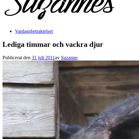
Vardagsbetraktelser
Lediga timmar och vackra djur
Publicerat den
31 juli 2011
av
Suzanne