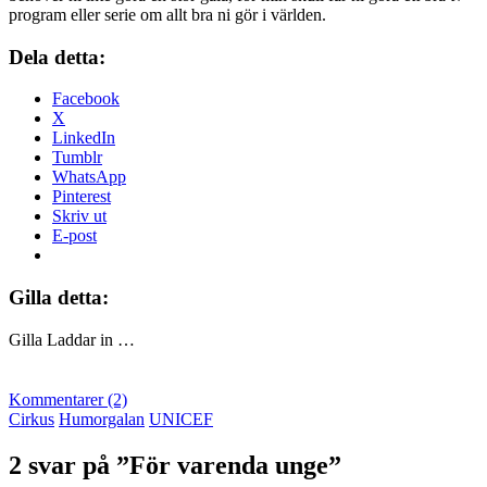
program eller serie om allt bra ni gör i världen.
Dela detta:
Facebook
X
LinkedIn
Tumblr
WhatsApp
Pinterest
Skriv ut
E-post
Gilla detta:
Gilla
Laddar in …
Kommentarer (2)
Cirkus
Humorgalan
UNICEF
2 svar på ”För varenda unge”