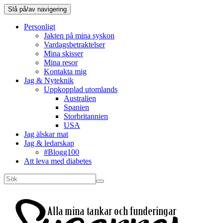
Slå på/av navigering
Personligt
Jakten på mina syskon
Vardagsbetraktelser
Mina skisser
Mina resor
Kontakta mig
Jag & Nyteknik
Uppkopplad utomlands
Australien
Spanien
Storbritannien
USA
Jag älskar mat
Jag & ledarskap
#Blogg100
Att leva med diabetes