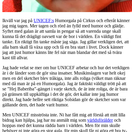
Ikväll var jag på
UNICEF:s
Humorgala på Cirkus och efteråt känner
jag mig tagen. Mer tagen och rörd än fylld med humor och glädje.
Syftet med galan är att samla in pengar så att varenda unge skall
kunna få det drägligt oavsett var de bor i världen. En väldigt fint
tanke. En riktigt fin tanke måste jag säga. Jag gillar verkligen det, att
alla barn skall få växa upp och få en bra start i livet. Dock känner
jag att just humor känns lite fel när man blandar det med så tvära
kast till allvar.
Jag hade velat se mer om hur UNICEF arbetar och hur det verkligen
är i de länder som de gör sina insatser. Musikinslagen var helt okej
men en del sketcher blev tråkiga, inte alls roliga (vilket man räknar
med då man är på en Humorgala). Jag är faktiskt väldigt trött på att
se ”Hej Baberiba”-gänget i varje sketch, de är inte roliga, de är bara
på gränsen till uppkäftiga i det de gör, det kallar inte jag humor
direkt. Jag hade hellre sett riktiga Solsidan gör de sketcher som var
gällande dem, det hade varit humor.
Men UNICEF misströsta inte. Ni har fått mig att förstå att mitt lilla
bidrag kan hjälpa, jag har nu anmält mig som
världsförälder
och
hoppas med det kunna rädda barn i världen. Men för min skulle
behöver ni inte göra en stor gala, för min skull får ni göra ett bra tv-