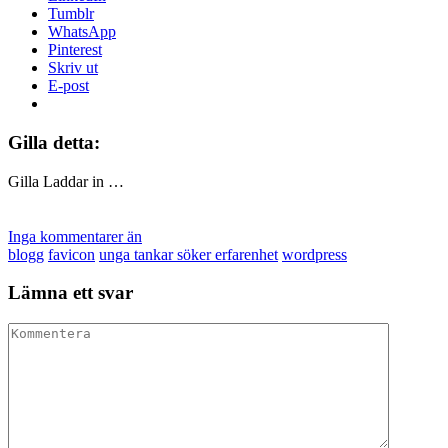
Tumblr
WhatsApp
Pinterest
Skriv ut
E-post
Gilla detta:
Gilla
Laddar in …
Inga kommentarer än
blogg
favicon
unga tankar söker erfarenhet
wordpress
Lämna ett svar