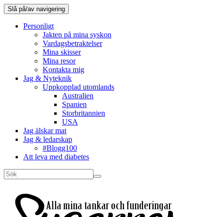
Slå på/av navigering
Personligt
Jakten på mina syskon
Vardagsbetraktelser
Mina skisser
Mina resor
Kontakta mig
Jag & Nyteknik
Uppkopplad utomlands
Australien
Spanien
Storbritannien
USA
Jag älskar mat
Jag & ledarskap
#Blogg100
Att leva med diabetes