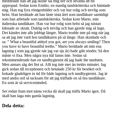
meddelade han att jag skulle slå mig ner och invänta att bli
uppropad. Sedan kom Emilio, en manlig tandsköterska och hämtade
mig. Han tog fyra röntgenbilder och var hur rolig och trevlig som
helst. Han berättade att han läste sista året som tandläkare samtidigt
som han arbetade som tandsköterska. Sedan kom Mario, min
italienska tandläkare. Han var hur rolig som helst så jag nästan
kiknade av skratt. Duktig och trevlig och han gjorde mig så lugn.
Det kändes inte alls jobbigt längre. Mario trodde inte på mig när jag
sa att jag inte varit hos tandläkaren på så länge. Han skrattade och
sa: ” What a beautiful attityd you got, are you always smiling? Then
you have to have beautiful teeths.” Mario berättade att min ena
lagning ( som jag gjorde när jag var sju år) hade gått sönder. Så den
måste vi fixa. Men några nya hål fanns inte. Sedan så
rekommenderade han en tandhygienist då jag hade lite tandsten.
Men annars såg det fint ut. Allt tog inte mer än trettio minuter. Jag
gick sedan till receptionen och betalade 250 kr för besöket och
bokade gladeligen in tid för både lagning och tandhygienist. Jag är
med andra ord så tacksam för att jag träffade en så bra tandläkare.
En som är så serviceminded.
Ser redan fram mot nästa vecka då skall jag träffa Mario igen. Då
skall han laga min gamla lagning.
Dela detta: