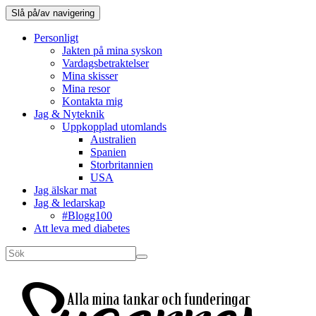
Slå på/av navigering
Personligt
Jakten på mina syskon
Vardagsbetraktelser
Mina skisser
Mina resor
Kontakta mig
Jag & Nyteknik
Uppkopplad utomlands
Australien
Spanien
Storbritannien
USA
Jag älskar mat
Jag & ledarskap
#Blogg100
Att leva med diabetes