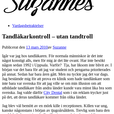
Vardagsbetraktelser
Tandläkarkontroll – utan tandtroll
Publicerat den
13 mars 2010
av
Suzanne
Igår var jag hos tandläkaren. För normala människor är det inte
något konstigt alls, men för mig är det lite ovant. Har inte besökt
någon sedan 1992 i Uppsala. Varför? Tja, har liksom inte blivit av. I
början var det bara för att jag var student och pengarna prioriterades
på annat. Sedan har bara åren gått. Men nu tyckte jag det var dags.
Jag bestämde mig för att prova en klinik som hade tandlänkare som
inte bara var svenska för att jag ville se om min illusion om att
utbildade tandläkare från andra länder kunde vara minst lika bra som
svenska. Jag valde därför
City Dental
som i sin reklam trycker just
på det, att deras tandläkare kommer från olika länder.
Jag blev väl bemött av en mörk kille i receptionen. Killen var ung,
kanske någonstans i början av tjugoårsåldern. Trevlig som bara den