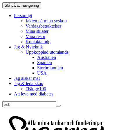
Slå på/av navigering
Personligt
Jakten på mina syskon
Vardagsbetraktelser
Mina skisser
Mina resor
Kontakta mig
Jag & Nyteknik
Uppkopplad utomlands
Australien
Spanien
Storbritannien
USA
Jag älskar mat
Jag & ledarskap
#Blogg100
Att leva med diabetes