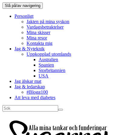
Slå på/av navigering
Personligt
Jakten på mina syskon
Vardagsbetraktelser
Mina skisser
Mina resor
Kontakta mig
Jag & Nyteknik
Uppkopplad utomlands
Australien
Spanien
Storbritannien
USA
Jag älskar mat
Jag & ledarskap
#Blogg100
Att leva med diabetes