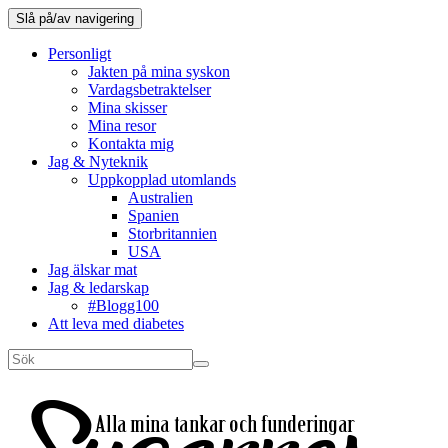
Slå på/av navigering
Personligt
Jakten på mina syskon
Vardagsbetraktelser
Mina skisser
Mina resor
Kontakta mig
Jag & Nyteknik
Uppkopplad utomlands
Australien
Spanien
Storbritannien
USA
Jag älskar mat
Jag & ledarskap
#Blogg100
Att leva med diabetes