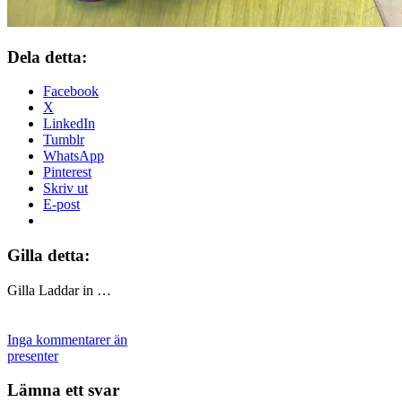
Dela detta:
Facebook
X
LinkedIn
Tumblr
WhatsApp
Pinterest
Skriv ut
E-post
Gilla detta:
Gilla
Laddar in …
Inga kommentarer än
presenter
Lämna ett svar