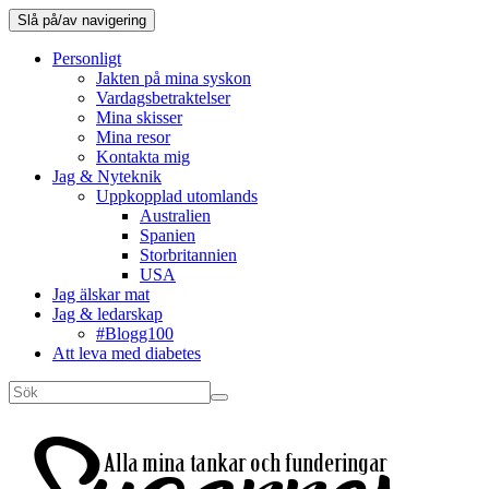
Slå på/av navigering
Personligt
Jakten på mina syskon
Vardagsbetraktelser
Mina skisser
Mina resor
Kontakta mig
Jag & Nyteknik
Uppkopplad utomlands
Australien
Spanien
Storbritannien
USA
Jag älskar mat
Jag & ledarskap
#Blogg100
Att leva med diabetes