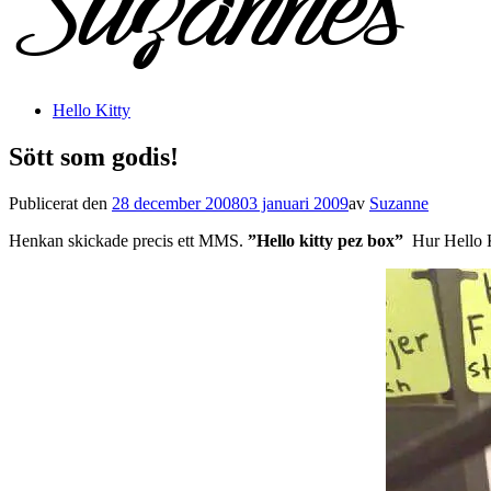
Hello Kitty
Sött som godis!
Publicerat den
28 december 2008
03 januari 2009
av
Suzanne
Henkan skickade precis ett MMS.
”Hello kitty pez box”
Hur Hello Ki