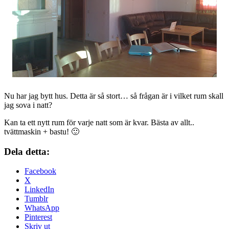
Nu har jag bytt hus. Detta är så stort… så frågan är i vilket rum skall
jag sova i natt?
Kan ta ett nytt rum för varje natt som är kvar. Bästa av allt..
tvättmaskin + bastu! 🙂
Dela detta:
Facebook
X
LinkedIn
Tumblr
WhatsApp
Pinterest
Skriv ut