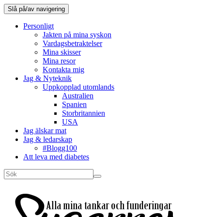
Slå på/av navigering
Personligt
Jakten på mina syskon
Vardagsbetraktelser
Mina skisser
Mina resor
Kontakta mig
Jag & Nyteknik
Uppkopplad utomlands
Australien
Spanien
Storbritannien
USA
Jag älskar mat
Jag & ledarskap
#Blogg100
Att leva med diabetes