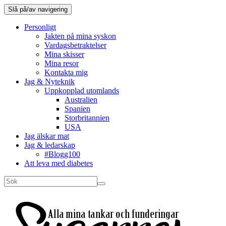
Slå på/av navigering
Personligt
Jakten på mina syskon
Vardagsbetraktelser
Mina skisser
Mina resor
Kontakta mig
Jag & Nyteknik
Uppkopplad utomlands
Australien
Spanien
Storbritannien
USA
Jag älskar mat
Jag & ledarskap
#Blogg100
Att leva med diabetes