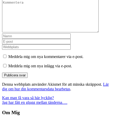
Meddela mig om nya kommentarer via e-post.
Meddela mig om nya inlägg via e-post.
Denna webbplats använder Akismet för att minska skräppost.
Lär
dig om hur din kommentarsdata bearbetas
.
Inläggsnavigering
Kan man få vara så här lycklig?
Jag har fått en glugg mellan tänderna….
Om Mig