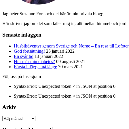
Jag heter Suzanne Fors och det här är min privata blogg.
Här skriver jag om det som faller mig in, allt mellan himmel och jord.
Senaste inläggen
Husbilsäventyr genom Sverige och Norge – En resa till Lofote
God fortsättning!
25 januari 2022
En svår tid
13 januari 2022
Hur mår min diabetes?
09 augusti 2021
Första inlägget på länge
30 mars 2021
Följ oss på Instagram
SyntaxError: Unexpected token < in JSON at position 0
SyntaxError: Unexpected token < in JSON at position 0
Arkiv
Arkiv