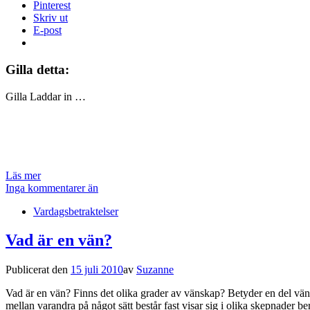
Pinterest
Skriv ut
E-post
Gilla detta:
Gilla
Laddar in …
Läs mer
Inga kommentarer än
Vardagsbetraktelser
Vad är en vän?
Publicerat den
15 juli 2010
av
Suzanne
Vad är en vän? Finns det olika grader av vänskap? Betyder en del vän
mellan varandra på något sätt består fast visar sig i olika skepnader 