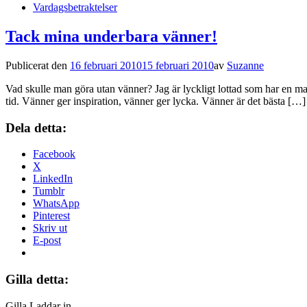
Vardagsbetraktelser
Tack mina underbara vänner!
Publicerat den
16 februari 2010
15 februari 2010
av
Suzanne
Vad skulle man göra utan vänner? Jag är lyckligt lottad som har en mass
tid. Vänner ger inspiration, vänner ger lycka. Vänner är det bästa […]
Dela detta:
Facebook
X
LinkedIn
Tumblr
WhatsApp
Pinterest
Skriv ut
E-post
Gilla detta:
Gilla
Laddar in …