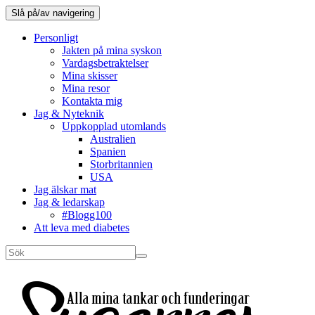
Slå på/av navigering
Personligt
Jakten på mina syskon
Vardagsbetraktelser
Mina skisser
Mina resor
Kontakta mig
Jag & Nyteknik
Uppkopplad utomlands
Australien
Spanien
Storbritannien
USA
Jag älskar mat
Jag & ledarskap
#Blogg100
Att leva med diabetes