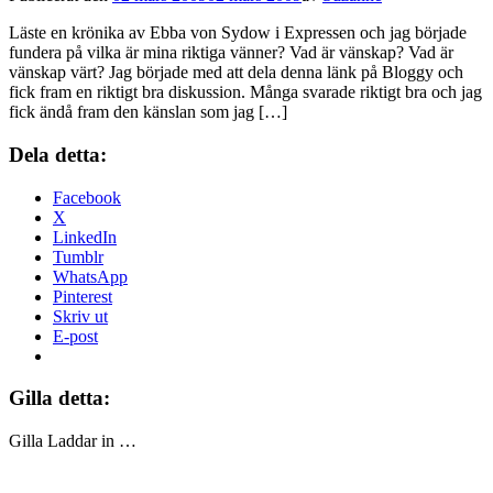
Läste en krönika av Ebba von Sydow i Expressen och jag började
fundera på vilka är mina riktiga vänner? Vad är vänskap? Vad är
vänskap värt? Jag började med att dela denna länk på Bloggy och
fick fram en riktigt bra diskussion. Många svarade riktigt bra och jag
fick ändå fram den känslan som jag […]
Dela detta:
Facebook
X
LinkedIn
Tumblr
WhatsApp
Pinterest
Skriv ut
E-post
Gilla detta:
Gilla
Laddar in …