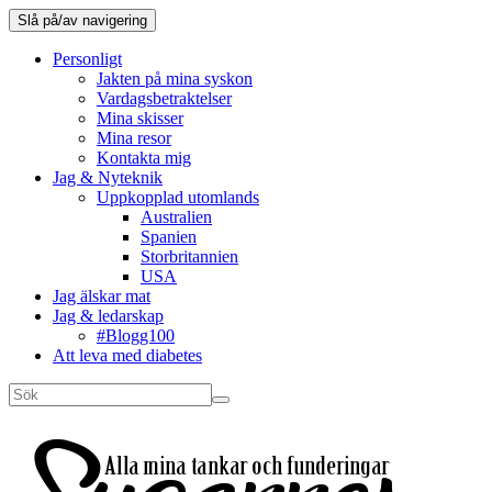
Slå på/av navigering
Personligt
Jakten på mina syskon
Vardagsbetraktelser
Mina skisser
Mina resor
Kontakta mig
Jag & Nyteknik
Uppkopplad utomlands
Australien
Spanien
Storbritannien
USA
Jag älskar mat
Jag & ledarskap
#Blogg100
Att leva med diabetes