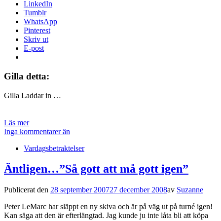
LinkedIn
Tumblr
WhatsApp
Pinterest
Skriv ut
E-post
Gilla detta:
Gilla
Laddar in …
Läs mer
Inga kommentarer än
Vardagsbetraktelser
Äntligen…”Så gott att må gott igen”
Publicerat den
28 september 2007
27 december 2008
av
Suzanne
Peter LeMarc har släppt en ny skiva och är på väg ut på turné igen!
Kan säga att den är efterlängtad. Jag kunde ju inte låta bli att köpa