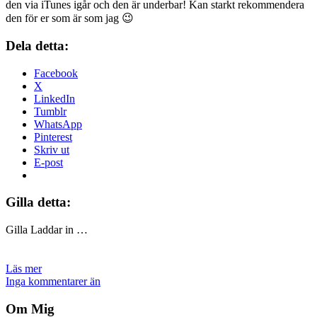
den via iTunes igår och den är underbar! Kan starkt rekommendera
den för er som är som jag 😉
Dela detta:
Facebook
X
LinkedIn
Tumblr
WhatsApp
Pinterest
Skriv ut
E-post
Gilla detta:
Gilla
Laddar in …
Läs mer
Inga kommentarer än
Om Mig