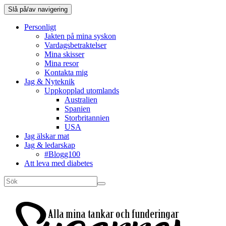
Slå på/av navigering
Personligt
Jakten på mina syskon
Vardagsbetraktelser
Mina skisser
Mina resor
Kontakta mig
Jag & Nyteknik
Uppkopplad utomlands
Australien
Spanien
Storbritannien
USA
Jag älskar mat
Jag & ledarskap
#Blogg100
Att leva med diabetes