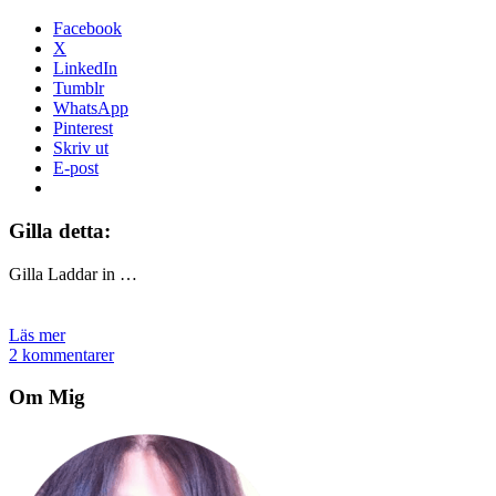
Facebook
X
LinkedIn
Tumblr
WhatsApp
Pinterest
Skriv ut
E-post
Gilla detta:
Gilla
Laddar in …
Läs mer
2 kommentarer
Om Mig