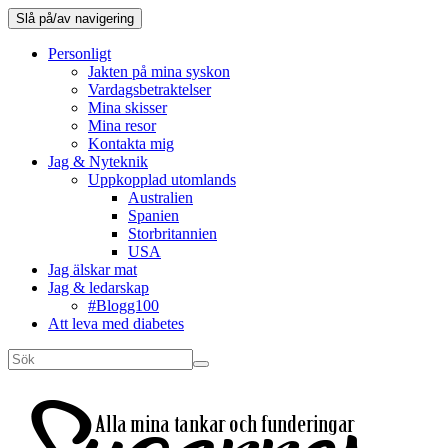
Slå på/av navigering
Personligt
Jakten på mina syskon
Vardagsbetraktelser
Mina skisser
Mina resor
Kontakta mig
Jag & Nyteknik
Uppkopplad utomlands
Australien
Spanien
Storbritannien
USA
Jag älskar mat
Jag & ledarskap
#Blogg100
Att leva med diabetes