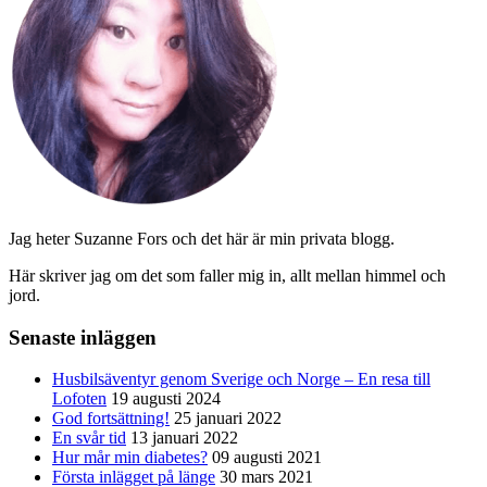
Jag heter Suzanne Fors och det här är min privata blogg.
Här skriver jag om det som faller mig in, allt mellan himmel och
jord.
Senaste inläggen
Husbilsäventyr genom Sverige och Norge – En resa till
Lofoten
19 augusti 2024
God fortsättning!
25 januari 2022
En svår tid
13 januari 2022
Hur mår min diabetes?
09 augusti 2021
Första inlägget på länge
30 mars 2021