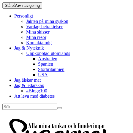
Slå på/av navigering
Personligt
Jakten på mina syskon
Vardagsbetraktelser
Mina skisser
Mina resor
Kontakta mig
Jag & Nyteknik
Uppkopplad utomlands
Australien
Spanien
Storbritannien
USA
Jag älskar mat
Jag & ledarskap
#Blogg100
Att leva med diabetes