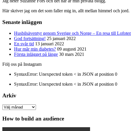
Jag heter Suzanne Fors och det här är min privata blogg.
Här skriver jag om det som faller mig in, allt mellan himmel och jord.
Senaste inläggen
Husbilsäventyr genom Sverige och Norge – En resa till Lofote
God fortsättning!
25 januari 2022
En svår tid
13 januari 2022
Hur mår min diabetes?
09 augusti 2021
Första inlägget på länge
30 mars 2021
Följ oss på Instagram
SyntaxError: Unexpected token < in JSON at position 0
SyntaxError: Unexpected token < in JSON at position 0
Arkiv
Arkiv
How to build an audience