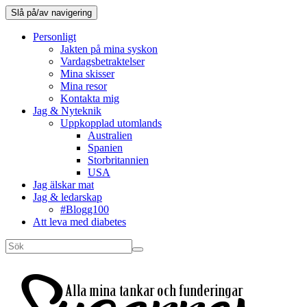
Slå på/av navigering
Personligt
Jakten på mina syskon
Vardagsbetraktelser
Mina skisser
Mina resor
Kontakta mig
Jag & Nyteknik
Uppkopplad utomlands
Australien
Spanien
Storbritannien
USA
Jag älskar mat
Jag & ledarskap
#Blogg100
Att leva med diabetes