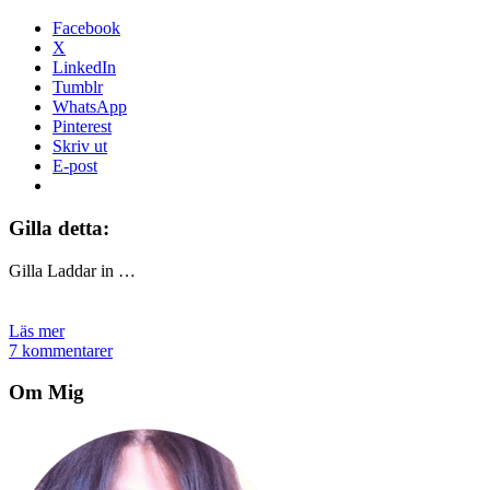
Facebook
X
LinkedIn
Tumblr
WhatsApp
Pinterest
Skriv ut
E-post
Gilla detta:
Gilla
Laddar in …
Läs mer
7 kommentarer
Om Mig