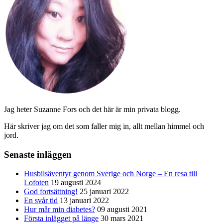
Jag heter Suzanne Fors och det här är min privata blogg.
Här skriver jag om det som faller mig in, allt mellan himmel och
jord.
Senaste inläggen
Husbilsäventyr genom Sverige och Norge – En resa till
Lofoten
19 augusti 2024
God fortsättning!
25 januari 2022
En svår tid
13 januari 2022
Hur mår min diabetes?
09 augusti 2021
Första inlägget på länge
30 mars 2021