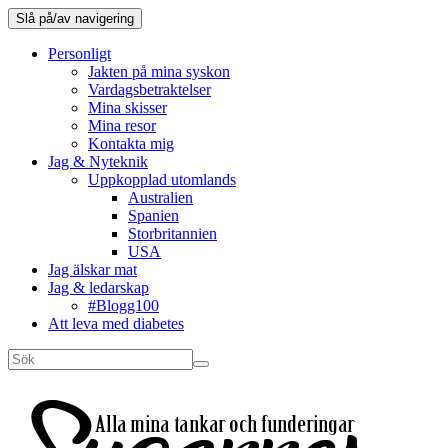
Slå på/av navigering
Personligt
Jakten på mina syskon
Vardagsbetraktelser
Mina skisser
Mina resor
Kontakta mig
Jag & Nyteknik
Uppkopplad utomlands
Australien
Spanien
Storbritannien
USA
Jag älskar mat
Jag & ledarskap
#Blogg100
Att leva med diabetes