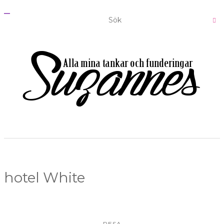
S
L
Å
P
Å
/
A
V
N
A
V
I
G
E
R
I
N
G
hotel White
RESA