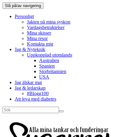
Slå på/av navigering
Personligt
Jakten på mina syskon
Vardagsbetraktelser
Mina skisser
Mina resor
Kontakta mig
Jag & Nyteknik
Uppkopplad utomlands
Australien
Spanien
Storbritannien
USA
Jag älskar mat
Jag & ledarskap
#Blogg100
Att leva med diabetes