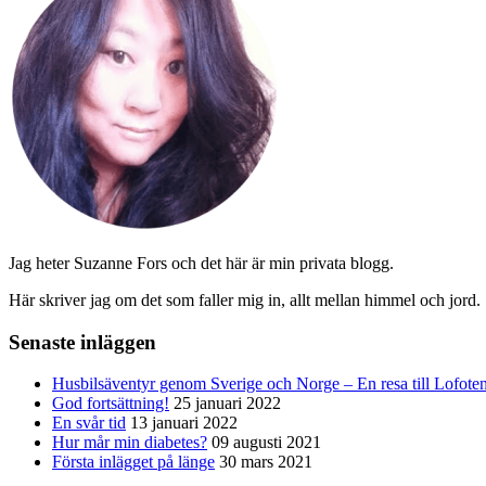
Jag heter Suzanne Fors och det här är min privata blogg.
Här skriver jag om det som faller mig in, allt mellan himmel och jord.
Senaste inläggen
Husbilsäventyr genom Sverige och Norge – En resa till Lofote
God fortsättning!
25 januari 2022
En svår tid
13 januari 2022
Hur mår min diabetes?
09 augusti 2021
Första inlägget på länge
30 mars 2021