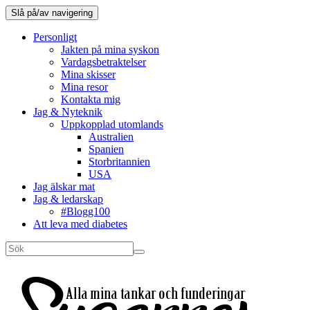
Slå på/av navigering
Personligt
Jakten på mina syskon
Vardagsbetraktelser
Mina skisser
Mina resor
Kontakta mig
Jag & Nyteknik
Uppkopplad utomlands
Australien
Spanien
Storbritannien
USA
Jag älskar mat
Jag & ledarskap
#Blogg100
Att leva med diabetes