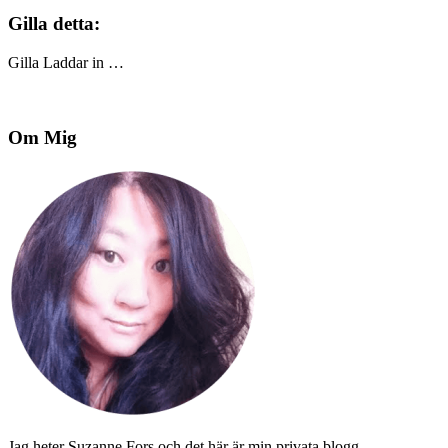
Gilla detta:
Gilla
Laddar in …
Om Mig
Jag heter Suzanne Fors och det här är min privata blogg.