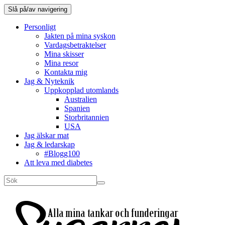
Slå på/av navigering
Personligt
Jakten på mina syskon
Vardagsbetraktelser
Mina skisser
Mina resor
Kontakta mig
Jag & Nyteknik
Uppkopplad utomlands
Australien
Spanien
Storbritannien
USA
Jag älskar mat
Jag & ledarskap
#Blogg100
Att leva med diabetes