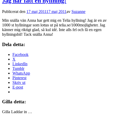
Jag har fått en hyllning!
Publicerat den
17 maj 2011
17 maj 2011
av
Suzanne
Min snälla vän Anna har gett mig en Telia hyllning! Jag är en av
1000 st hyllningar som lottas ut på telia.se/1000mojligheter. Jag
känner mig riktigt glad, så kul idé. Inte alls fel och få en egen
hyllningsbil! Tack snälla Anna!
Dela detta:
Facebook
X
LinkedIn
Tumblr
WhatsApp
Pinterest
Skriv ut
E-post
Gilla detta:
Gilla
Laddar in …