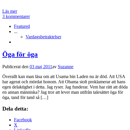
Läs mer
3 kommentarer
Featured
...
Vardagsbetraktelser
Öga för öga
Publicerat den
03 maj 2011
av
Suzanne
Överallt kan man läsa om att Usama bin Laden nu är död. Att USA
har agerat och mördat honom. Att Obama stolt proklamerar att hans
egen delaktighet i detta. Jag ryser. Jag funderar. Vem har rätt att döda
en annan människa? Jag tror att lever man utifrån talesättet öga för
öga, tand för tand så […]
Dela detta:
Facebook
X