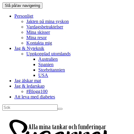
Slå på/av navigering
Personligt
Jakten på mina syskon
Vardagsbetraktelser
Mina skisser
Mina resor
Kontakta mig
Jag & Nyteknik
Uppkopplad utomlands
Australien
Spanien
Storbritannien
USA
Jag älskar mat
Jag & ledarskap
#Blogg100
Att leva med diabetes