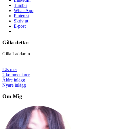
LinkedIn
Tumblr
WhatsApp
Pinterest
Skriv ut
E-post
Gilla detta:
Gilla
Laddar in …
Läs mer
2 kommentarer
Inläggsnavigering
Äldre inlägg
Nyare inlägg
Om Mig