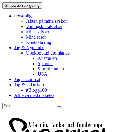
Slå på/av navigering
Personligt
Jakten på mina syskon
Vardagsbetraktelser
Mina skisser
Mina resor
Kontakta mig
Jag & Nyteknik
Uppkopplad utomlands
Australien
Spanien
Storbritannien
USA
Jag älskar mat
Jag & ledarskap
#Blogg100
Att leva med diabetes