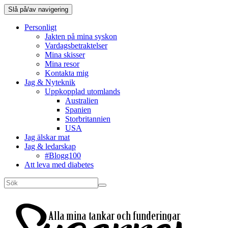
Slå på/av navigering
Personligt
Jakten på mina syskon
Vardagsbetraktelser
Mina skisser
Mina resor
Kontakta mig
Jag & Nyteknik
Uppkopplad utomlands
Australien
Spanien
Storbritannien
USA
Jag älskar mat
Jag & ledarskap
#Blogg100
Att leva med diabetes