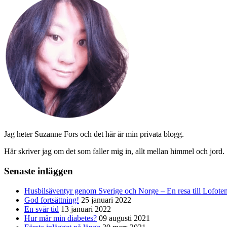
Jag heter Suzanne Fors och det här är min privata blogg.
Här skriver jag om det som faller mig in, allt mellan himmel och jord.
Senaste inläggen
Husbilsäventyr genom Sverige och Norge – En resa till Lofote
God fortsättning!
25 januari 2022
En svår tid
13 januari 2022
Hur mår min diabetes?
09 augusti 2021