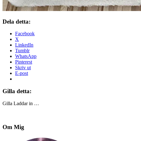
Dela detta:
Facebook
X
LinkedIn
Tumblr
WhatsApp
Pinterest
Skriv ut
E-post
Gilla detta:
Gilla
Laddar in …
Om Mig