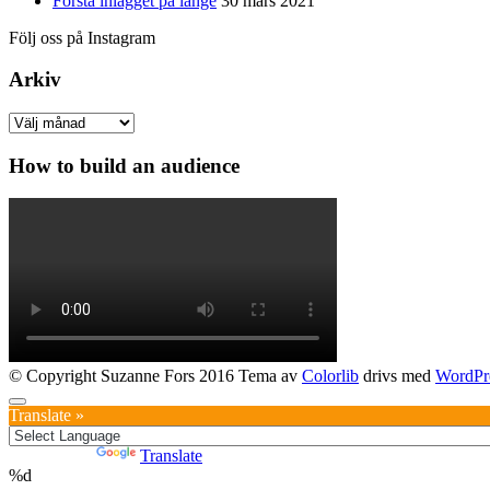
Första inlägget på länge
30 mars 2021
Följ oss på Instagram
Arkiv
Arkiv
How to build an audience
© Copyright Suzanne Fors 2016 Tema av
Colorlib
drivs med
WordPr
Translate »
Powered by
Translate
%d