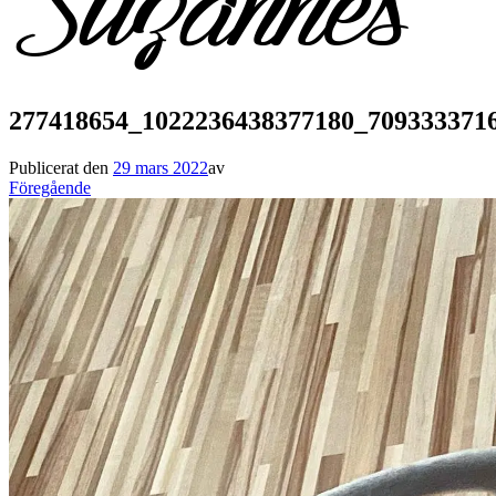
277418654_1022236438377180_709333371
Publicerat den
29 mars 2022
av
Föregående