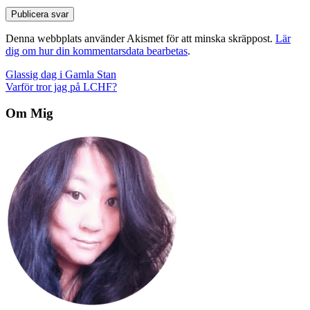
Denna webbplats använder Akismet för att minska skräppost.
Lär
dig om hur din kommentarsdata bearbetas
.
Inläggsnavigering
Glassig dag i Gamla Stan
Varför tror jag på LCHF?
Om Mig