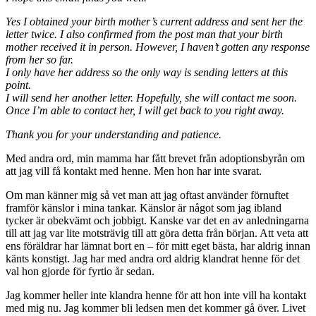
Yes I obtained your birth mother’s current address and sent her the
letter twice. I also confirmed from the post man that your birth
mother received it in person. However, I haven’t gotten any response
from her so far.
I only have her address so the only way is sending letters at this
point.
I will send her another letter. Hopefully, she will contact me soon.
Once I’m able to contact her, I will get back to you right away.
Thank you for your understanding and patience.
Med andra ord, min mamma har fått brevet från adoptionsbyrån om
att jag vill få kontakt med henne. Men hon har inte svarat.
Om man känner mig så vet man att jag oftast använder förnuftet
framför känslor i mina tankar. Känslor är något som jag ibland
tycker är obekvämt och jobbigt. Kanske var det en av anledningarna
till att jag var lite motsträvig till att göra detta från början. Att veta att
ens föräldrar har lämnat bort en – för mitt eget bästa, har aldrig innan
känts konstigt. Jag har med andra ord aldrig klandrat henne för det
val hon gjorde för fyrtio år sedan.
Jag kommer heller inte klandra henne för att hon inte vill ha kontakt
med mig nu. Jag kommer bli ledsen men det kommer gå över. Livet