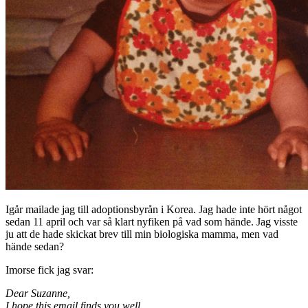
Igår mailade jag till adoptionsbyrån i Korea. Jag hade inte hört något
sedan 11 april och var så klart nyfiken på vad som hände. Jag visste
ju att de hade skickat brev till min biologiska mamma, men vad
hände sedan?
Imorse fick jag svar:
Dear Suzanne,
I hope this email finds you well.