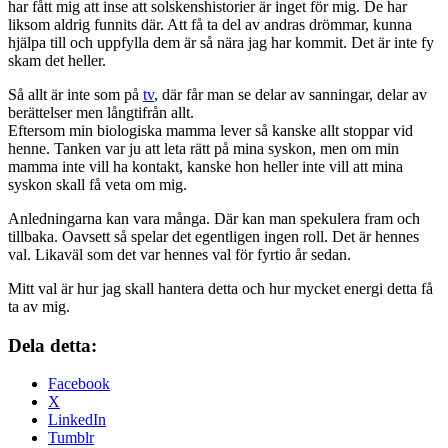
har fått mig att inse att solskenshistorier är inget för mig. De har
liksom aldrig funnits där. Att få ta del av andras drömmar, kunna
hjälpa till och uppfylla dem är så nära jag har kommit. Det är inte fy
skam det heller.
Så allt är inte som på
tv
, där får man se delar av sanningar, delar av
berättelser men långtifrån allt.
Eftersom min biologiska mamma lever så kanske allt stoppar vid
henne. Tanken var ju att leta rätt på mina syskon, men om min
mamma inte vill ha kontakt, kanske hon heller inte vill att mina
syskon skall få veta om mig.
Anledningarna kan vara många. Där kan man spekulera fram och
tillbaka. Oavsett så spelar det egentligen ingen roll. Det är hennes
val. Likaväl som det var hennes val för fyrtio år sedan.
Mitt val är hur jag skall hantera detta och hur mycket energi detta få
ta av mig.
Dela detta:
Facebook
X
LinkedIn
Tumblr