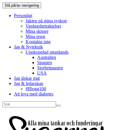
Slå på/av navigering
Personligt
Jakten på mina syskon
Vardagsbetraktelser
Mina skisser
Mina resor
Kontakta mig
Jag & Nyteknik
Uppkopplad utomlands
Australien
Spanien
Storbritannien
USA
Jag älskar mat
Jag & ledarskap
#Blogg100
Att leva med diabetes