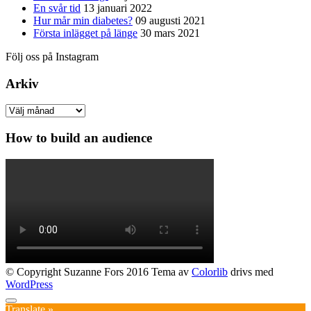
En svår tid
13 januari 2022
Hur mår min diabetes?
09 augusti 2021
Första inlägget på länge
30 mars 2021
Följ oss på Instagram
Arkiv
Arkiv
How to build an audience
© Copyright Suzanne Fors 2016 Tema av
Colorlib
drivs med
WordPress
Translate »