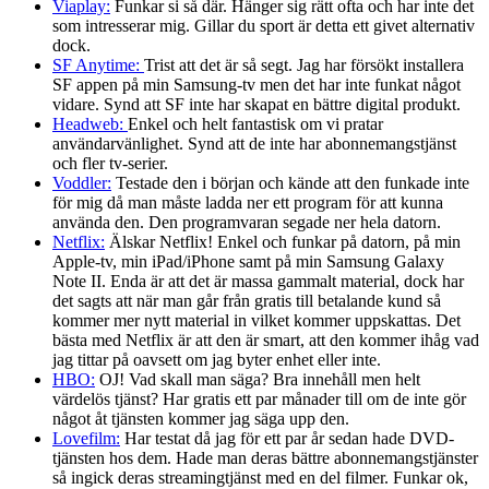
Viaplay:
Funkar si så där. Hänger sig rätt ofta och har inte det
som intresserar mig. Gillar du sport är detta ett givet alternativ
dock.
SF Anytime:
Trist att det är så segt. Jag har försökt installera
SF appen på min Samsung-tv men det har inte funkat något
vidare. Synd att SF inte har skapat en bättre digital produkt.
Headweb:
Enkel och helt fantastisk om vi pratar
användarvänlighet. Synd att de inte har abonnemangstjänst
och fler tv-serier.
Voddler:
Testade den i början och kände att den funkade inte
för mig då man måste ladda ner ett program för att kunna
använda den. Den programvaran segade ner hela datorn.
Netflix:
Älskar Netflix! Enkel och funkar på datorn, på min
Apple-tv, min iPad/iPhone samt på min Samsung Galaxy
Note II. Enda är att det är massa gammalt material, dock har
det sagts att när man går från gratis till betalande kund så
kommer mer nytt material in vilket kommer uppskattas. Det
bästa med Netflix är att den är smart, att den kommer ihåg vad
jag tittar på oavsett om jag byter enhet eller inte.
HBO:
OJ! Vad skall man säga? Bra innehåll men helt
värdelös tjänst? Har gratis ett par månader till om de inte gör
något åt tjänsten kommer jag säga upp den.
Lovefilm:
Har testat då jag för ett par år sedan hade DVD-
tjänsten hos dem. Hade man deras bättre abonnemangstjänster
så ingick deras streamingtjänst med en del filmer. Funkar ok,