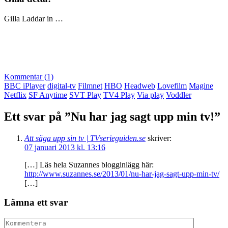
Gilla
Laddar in …
Kommentar (1)
BBC iPlayer
digital-tv
Filmnet
HBO
Headweb
Lovefilm
Magine
Netflix
SF Anytime
SVT Play
TV4 Play
Via play
Voddler
Ett svar på ”Nu har jag sagt upp min tv!”
Att säga upp sin tv | TVserieguiden.se
skriver:
07 januari 2013 kl. 13:16
[…] Läs hela Suzannes blogginlägg här:
http://www.suzannes.se/2013/01/nu-har-jag-sagt-upp-min-tv/
[…]
Lämna ett svar