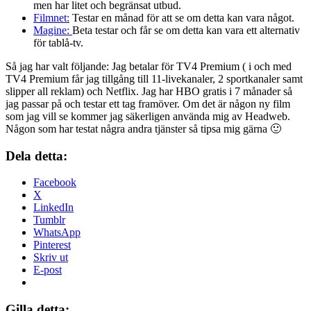
men har litet och begränsat utbud.
Filmnet:
Testar en månad för att se om detta kan vara något.
Magine:
Beta testar och får se om detta kan vara ett alternativ
för tablå-tv.
Så jag har valt följande: Jag betalar för TV4 Premium ( i och med
TV4 Premium får jag tillgång till 11-livekanaler, 2 sportkanaler samt
slipper all reklam) och Netflix. Jag har HBO gratis i 7 månader så
jag passar på och testar ett tag framöver. Om det är någon ny film
som jag vill se kommer jag säkerligen använda mig av Headweb.
Någon som har testat några andra tjänster så tipsa mig gärna 🙂
Dela detta:
Facebook
X
LinkedIn
Tumblr
WhatsApp
Pinterest
Skriv ut
E-post
Gilla detta: