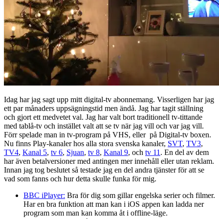
Idag har jag sagt upp mitt digital-tv abonnemang. Visserligen har jag
ett par månaders uppsägningstid men ändå. Jag har tagit ställning
och gjort ett medvetet val. Jag har valt bort traditionell tv-tittande
med tablå-tv och instället valt att se tv när jag vill och var jag vill.
Förr spelade man in tv-program på VHS, eller på Digital-tv boxen.
Nu finns Play-kanaler hos alla stora svenska kanaler,
SVT
,
TV3
,
TV4
,
Kanal 5
,
tv 6
,
Sjuan
,
tv 8
,
Kanal 9
, och
tv 11
. En del av dem
har även betalversioner med antingen mer innehåll eller utan reklam.
Innan jag tog beslutet så testade jag en del andra tjänster för att se
vad som fanns och hur detta skulle funka för mig.
BBC iPlayer:
Bra för dig som gillar engelska serier och filmer.
Har en bra funktion att man kan i iOS appen kan ladda ner
program som man kan komma åt i offline-läge.