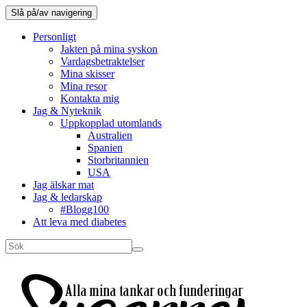
Slå på/av navigering
Personligt
Jakten på mina syskon
Vardagsbetraktelser
Mina skisser
Mina resor
Kontakta mig
Jag & Nyteknik
Uppkopplad utomlands
Australien
Spanien
Storbritannien
USA
Jag älskar mat
Jag & ledarskap
#Blogg100
Att leva med diabetes